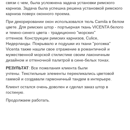
связи с чем, была усложнена задача установки римского
карниза. Задача была успешна решена установкой римского
карниза поверх оконного проема.
При декорировании окон использовался тюль Camila в белом
цвете. Для римских штор - п
ортьерная ткань VICENTA белого
и темно-синего цвета - традиционно "морских"
оттенков.
Конструкции римских карнизов, Culice,
Нидерланды.
Покрывало
и подушки из
ткани
"рогожка"
Vicenta также нашл
и свое отражение в романтичной и
мужественной морской стилистике своим лаконичным
дизайном и оттеночной палитрой в сине-белых тонах
.
РЕЗУЛЬТАТ
:
Все пожелания клиента были
учтены.
Текстильные элементы перекликались цветовой
гаммой и создавали гармоничный тандем в интерьере.
Клиент остался очень доволен и сделал заказ штор в
гостиную.
Продолжаем работать.