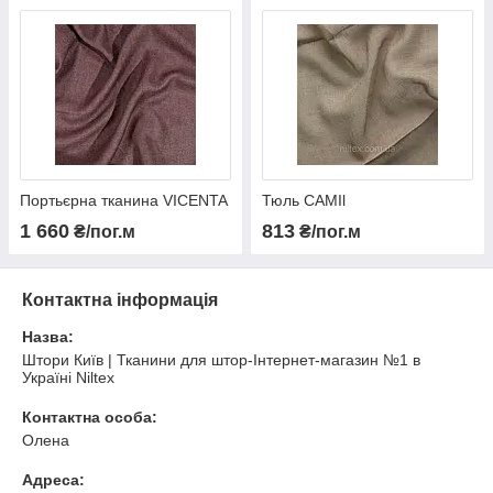
Портьєрна тканина VICENTA
Тюль CAMIl
1 660
813
₴/пог.м
₴/пог.м
Контактна інформація
Назва:
Штори Київ | Тканини для штор-Інтернет-магазин №1 в
Україні Niltex
Контактна особа:
Олена
Адреса: