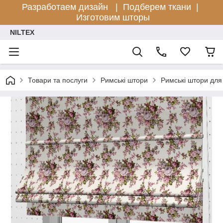
Разработаем дизайн |
Подберем ткани |
Изготовим шторы
NILTEX
Товари та послуги
Римські штори
Римські штори для 