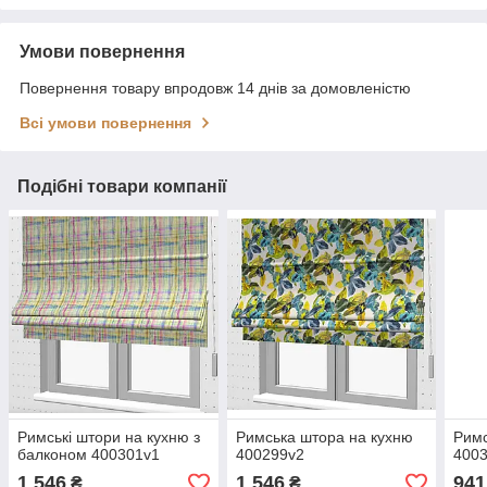
Умови повернення
Повернення товару впродовж 14 днів за домовленістю
Всі умови повернення
Подібні товари компанії
Римські штори на кухню з
Римська штора на кухню
Римс
балконом 400301v1
400299v2
400
1 546
1 546
941
₴
₴