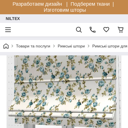
Разработаем дизайн |
Подберем ткани |
Изготовим шторы
NILTEX
Товари та послуги
Римські штори
Римські штори для 