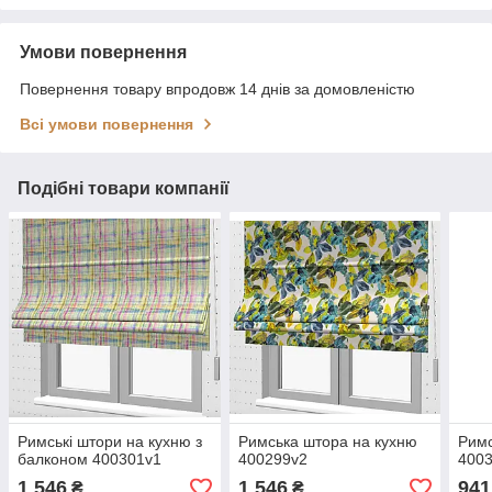
Умови повернення
Повернення товару впродовж 14 днів за домовленістю
Всі умови повернення
Подібні товари компанії
Римські штори на кухню з
Римська штора на кухню
Римс
балконом 400301v1
400299v2
400
1 546
1 546
941
₴
₴