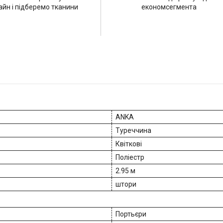
айн і підберемо тканини
економсегмента
ANKA
Туреччина
Квіткові
Поліестр
2.95 м
штори
Портьєри