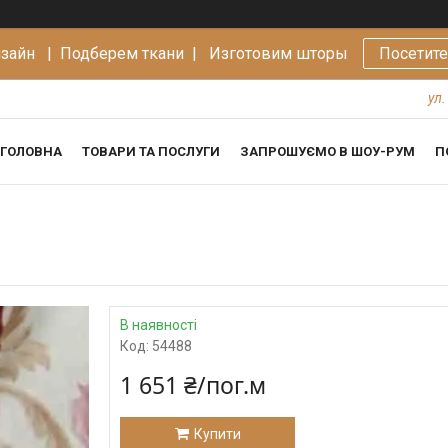
изайн |
Подберем ткани | Изготовим шторы
Посетит
ул.
ГОЛОВНА
ТОВАРИ ТА ПОСЛУГИ
ЗАПРОШУЄМО В ШОУ-РУМ
П
В наявності
Код:
54488
1 651 ₴/пог.м
Купити