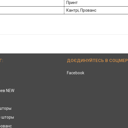
Принт
Кантрі, Прованс
Г:
ДОЄДИНУЙТЕСЬ В СОЦМЕ
Facebook
ы
иев NEW
 шторы
е шторы
рованс