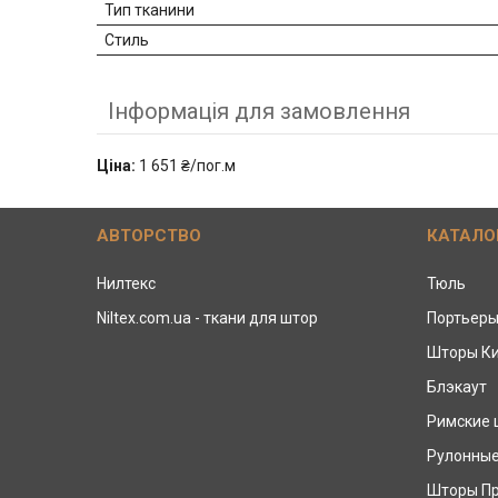
Тип тканини
Стиль
Інформація для замовлення
Ціна:
1 651 ₴/пог.м
АВТОРСТВО
КАТАЛО
Нилтекс
Тюль
Niltex.com.ua - ткани для штор
Портьер
Шторы К
Блэкаут
Римские
Рулонны
Шторы П