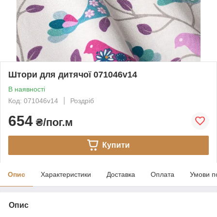
Штори для дитячої 071046v14
В наявності
Код: 071046v14
Роздріб
654
₴/пог.м
Купити
Опис
Характеристики
Доставка
Оплата
Умови п
Опис