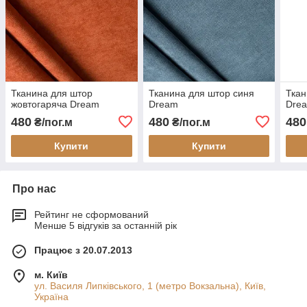
Тканина для штор
Тканина для штор синя
Ткан
жовтогаряча Dream
Dream
Dre
480
480
480
₴/пог.м
₴/пог.м
Купити
Купити
Про нас
Рейтинг не сформований
Менше 5 відгуків за останній рік
Працює з 20.07.2013
м. Київ
ул. Василя Липківського, 1 (метро Вокзальна), Київ,
Україна