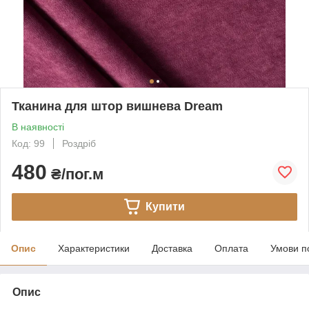
Тканина для штор вишнева Dream
В наявності
Код: 99
Роздріб
480
₴/пог.м
Купити
Опис
Характеристики
Доставка
Оплата
Умови п
Опис