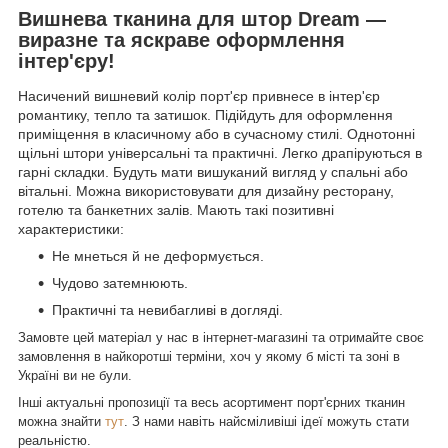
Вишнева тканина для штор Dream —
виразне та яскраве оформлення
інтер'єру!
Насичений вишневий колір порт'єр привнесе в інтер'єр
романтику, тепло та затишок. Підійдуть для оформлення
приміщення в класичному або в сучасному стилі. Однотонні
щільні штори універсальні та практичні. Легко драпіруються в
гарні складки. Будуть мати вишуканий вигляд у спальні або
вітальні. Можна використовувати для дизайну ресторану,
готелю та банкетних залів. Мають такі позитивні
характеристики:
Не мнеться й не деформується.
Чудово затемнюють.
Практичні та невибагливі в догляді.
Замовте цей матеріал у нас в інтернет-магазині та отримайте своє
замовлення в найкоротші терміни, хоч у якому б місті та зоні в
Україні ви не були.
Інші актуальні пропозиції та весь асортимент порт'єрних тканин
можна знайти
тут
. З нами навіть найсміливіші ідеї можуть стати
реальністю.