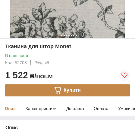
Тканина для штор Monet
В наявності
Код: 52703
Роздріб
1 522
₴/пог.м
Купити
Опис
Характеристики
Доставка
Оплата
Умови п
Опис