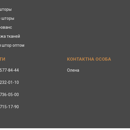
 шторы
е шторы
рованс
жа тканей
я штор оптом
 577-84-44
Олена
 232-01-10
 736-05-00
 715-17-90