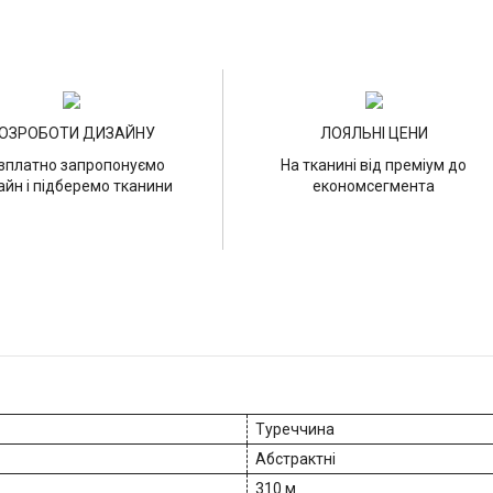
ОЗРОБОТИ ДИЗАЙНУ
ЛОЯЛЬНІ ЦЕНИ
зплатно запропонуємо
На тканині від преміум до
айн і підберемо тканини
економсегмента
Туреччина
Абстрактні
310 м