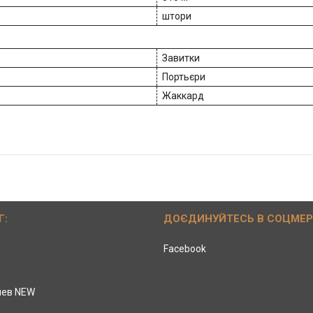
штори
Завитки
Портьєри
Жаккард
Г:
ДОЄДИНУЙТЕСЬ В СОЦМЕ
Facebook
ы
иев NEW