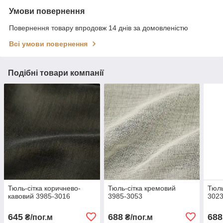
Умови повернення
Повернення товару впродовж 14 днів за домовленістю
Всі умови повернення
Подібні товари компанії
Тюль-сітка коричнево-
Тюль-сітка кремовий
Тюль
кавовий 3985-3016
3985-3053
302
645
688
688
₴/пог.м
₴/пог.м