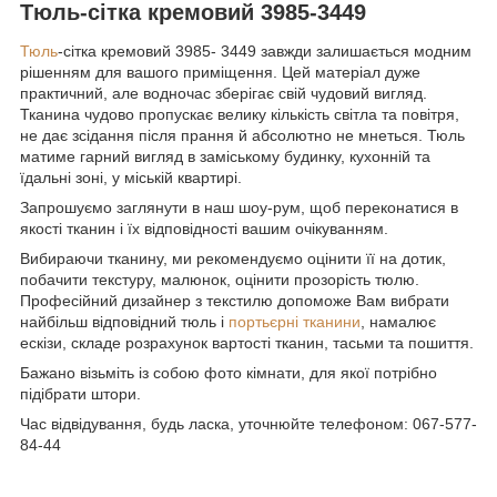
Тюль-сітка кремовий 3985-3449
Тюль
-сітка кремовий 3985- 3449 завжди залишається модним
рішенням для вашого приміщення. Цей матеріал дуже
практичний, але водночас зберігає свій чудовий вигляд.
Тканина чудово пропускає велику кількість світла та повітря,
не дає зсідання після прання й абсолютно не мнеться. Тюль
матиме гарний вигляд в заміському будинку, кухонній та
їдальні зоні, у міській квартирі.
Запрошуємо заглянути в наш шоу-рум, щоб переконатися в
якості тканин і їх відповідності вашим очікуванням.
Вибираючи тканину, ми рекомендуємо оцінити її на дотик,
побачити текстуру, малюнок, оцінити прозорість тюлю.
Професійний дизайнер з текстилю допоможе Вам вибрати
найбільш відповідний тюль і
портьєрні тканини
, намалює
ескізи, складе розрахунок вартості тканин, тасьми та пошиття.
Бажано візьміть із собою фото кімнати, для якої потрібно
підібрати штори.
Час відвідування, будь ласка, уточнюйте телефоном: 067-577-
84-44