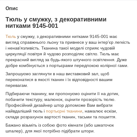
Опис
Тюль у смужку, з декоративними
нитками 9145-001
Тюль
у смужку, з декоративними нитками 9145-001 має
вигляд справжнього льону та привнесе у ваш інтер'єр легкість
і ненав'язливість. Тканина такої моделі сприяє чудовій
циркуляції повітря й чудово розподіляє світло. Тюль має
прекрасний вигляд за будь-якого штучного освітлення. Дуже
добре комбінується з портьєрами передпокою колірної гами.
Запрошуємо заглянути в наш виставковий зал, щоб
переконатися в якості тканин і їх відповідності вашим
перевагам.
Підбираючи тканину, ми пропонуємо оцінити її на дотик,
побачити текстуру, малюнок, оцінити прозорість тюлю.
Професійний дизайнер штор допоможе Вам вибрати
найвдаліший тюль і
портьєрні тканини
, намалює ескізи,
складе розрахунок вартості тканин, тасьми та пошиття.
Бажано візьміть із собою фото кімнати (або шматочок
шпалер), для якої потрібно підібрати штори.