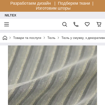
Разработаем дизайн |
Подберем ткани |
Изготовим шторы
NILTEX
Товари та послуги
Тюль
Тюль у смужку, з декоратив