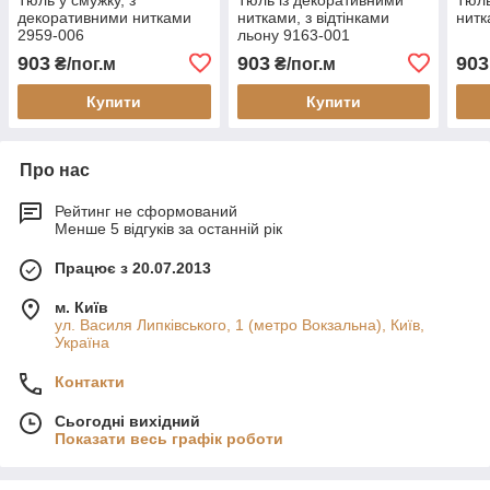
декоративними нитками
нитками, з відтінками
нитк
2959-006
льону 9163-001
903
903
903
₴/пог.м
₴/пог.м
Купити
Купити
Про нас
Рейтинг не сформований
Менше 5 відгуків за останній рік
Працює з 20.07.2013
м. Київ
ул. Василя Липківського, 1 (метро Вокзальна), Київ,
Україна
Контакти
Сьогодні вихідний
Показати весь графік роботи