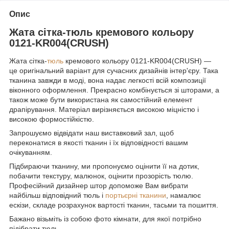
Опис
Жата сітка-тюль кремового кольору
0121-KR004(CRUSH)
Жата сітка-
тюль
кремового кольору 0121-KR004(CRUSH) —
це оригінальний варіант для сучасних дизайнів інтер'єру. Така
тканина завжди в моді, вона надає легкості всій композиції
віконного оформлення. Прекрасно комбінується зі шторами, а
також може бути використана як самостійний елемент
драпірування. Матеріал вирізняється високою міцністю і
високою формостійкістю.
Запрошуємо відвідати наш виставковий зал, щоб
переконатися в якості тканин і їх відповідності вашим
очікуванням.
Підбираючи тканину, ми пропонуємо оцінити її на дотик,
побачити текстуру, малюнок, оцінити прозорість тюлю.
Професійний дизайнер штор допоможе Вам вибрати
найбільш відповідний тюль і
портьєрні тканини
, намалює
ескізи, складе розрахунок вартості тканин, тасьми та пошиття.
Бажано візьміть із собою фото кімнати, для якої потрібно
підібрати тюль.