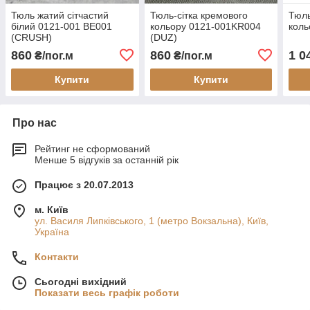
Тюль жатий сітчастий
Тюль-сітка кремового
Тюль
білий 0121-001 BE001
кольору 0121-001KR004
коль
(CRUSH)
(DUZ)
860
860
1 0
₴/пог.м
₴/пог.м
Купити
Купити
Про нас
Рейтинг не сформований
Менше 5 відгуків за останній рік
Працює з 20.07.2013
м. Київ
ул. Василя Липківського, 1 (метро Вокзальна), Київ,
Україна
Контакти
Сьогодні вихідний
Показати весь графік роботи