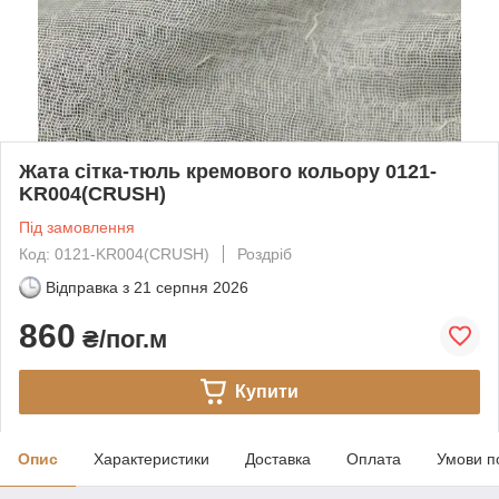
Жата сітка-тюль кремового кольору 0121-
KR004(CRUSH)
Під замовлення
Код: 0121-KR004(CRUSH)
Роздріб
Відправка з
21 серпня 2026
860
₴/пог.м
Купити
Опис
Характеристики
Доставка
Оплата
Умови п