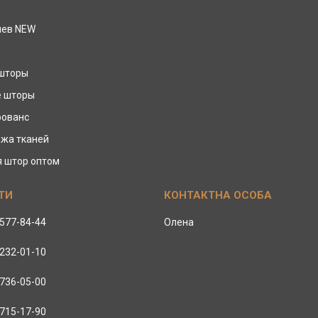
ы
иев NEW
 шторы
е шторы
рованс
жа тканей
я штор оптом
 577-84-44
Олена
 232-01-10
 736-05-00
 715-17-90