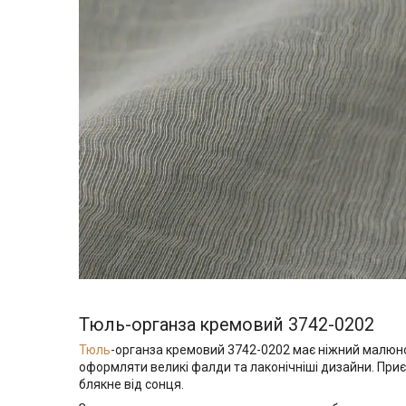
Тюль-органза кремовий 3742-0202
Тюль
-органза кремовий 3742-0202 має ніжний малюнок
оформляти великі фалди та лаконічніші дизайни. Приєм
блякне від сонця.