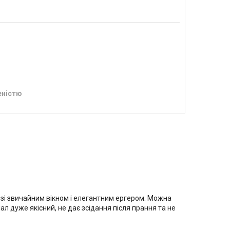
еністю
 зі звичайним вікном і елегантним ергером. Можна
л дуже якісний, не дає зсідання після прання та не