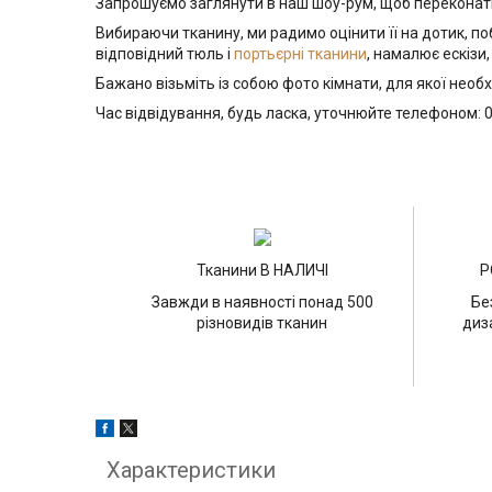
Запрошуємо заглянути в наш шоу-рум, щоб переконатися
Вибираючи тканину, ми радимо оцінити її на дотик, 
відповідний тюль і
портьєрні тканини
, намалює ескізи
Бажано візьміть із собою фото кімнати, для якої необх
Час відвідування, будь ласка, уточнюйте телефоном: 
Тканини В НАЛИЧІ
Р
Завжди в наявності понад 500
Бе
різновидів тканин
диз
Характеристики