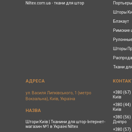
Niltex.com.ua - ткани для штор
Портьер
Шторы К
Блэкаут
Римские
Рулонны
Шторы П
Распрода
Ткани дл
+380 (67)
ул. Василя Липківського, 1 (метро
Київ
Вокзальна), Київ, Україна
+380 (44)
Київ
+380 (56)
Штори Київ | Тканини для штор-Інтернет-
Дніпро
магазин №1 в Україні Niltex
+380 (57)