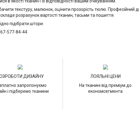
 в якості тканин і їх відповідності вашим очікуванням.
побачити текстуру, малюнок, оцінити прозорість тюлю. Професійний
, складе розрахунок вартості тканин, тасьми та пошиття.
ідно підібрати штори.
067-577-84-44
ОЗРОБОТИ ДИЗАЙНУ
ЛОЯЛЬНІ ЦЕНИ
зплатно запропонуємо
На тканині від преміум до
айн і підберемо тканини
економсегмента