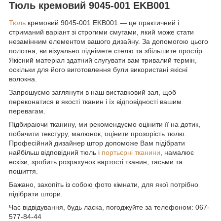
Тюль кремовий 9045-001 EKB001
Тюль
кремовий 9045-001 EKB001 — це практичний і
стриманий варіант зі строгими смугами, який може стати
незамінним елементом вашого дизайну. За допомогою цього
полотна, ви візуально піднімете стелю та збільшите простір.
Якісний матеріал здатний слугувати вам тривалий термін,
оскільки для його виготовлення були використані якісні
волокна.
Запрошуємо заглянути в наш виставковий зал, щоб
переконатися в якості тканин і їх відповідності вашим
перевагам.
Підбираючи тканину, ми рекомендуємо оцінити її на дотик,
побачити текстуру, малюнок, оцінити прозорість тюлю.
Професійний дизайнер штор допоможе Вам підібрати
найбільш відповідний тюль і
портьєрні тканини
, намалює
ескізи, зробить розрахунок вартості тканин, тасьми та
пошиття.
Бажано, захопіть із собою фото кімнати, для якої потрібно
підібрати штори.
Час відвідування, будь ласка, погоджуйте за телефоном: 067-
577-84-44