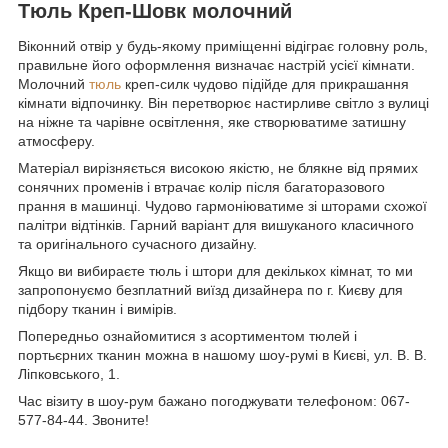
Тюль Креп-Шовк молочний
Віконний отвір у будь-якому приміщенні відіграє головну роль,
правильне його оформлення визначає настрій усієї кімнати.
Молочний
тюль
креп-силк чудово підійде для прикрашання
кімнати відпочинку. Він перетворює настирливе світло з вулиці
на ніжне та чарівне освітлення, яке створюватиме затишну
атмосферу.
Матеріал вирізняється високою якістю, не блякне від прямих
сонячних променів і втрачає колір після багаторазового
прання в машинці. Чудово гармоніюватиме зі шторами схожої
палітри відтінків. Гарний варіант для вишуканого класичного
та оригінального сучасного дизайну.
Якщо ви вибираєте тюль і штори для декількох кімнат, то ми
запропонуємо безплатний виїзд дизайнера по г. Києву для
підбору тканин і вимірів.
Попередньо ознайомитися з асортиментом тюлей і
портьєрних тканин можна в нашому шоу-румі в Києві, ул. В. В.
Ліпковського, 1.
Час візиту в шоу-рум бажано погоджувати телефоном: 067-
577-84-44. Звоните!