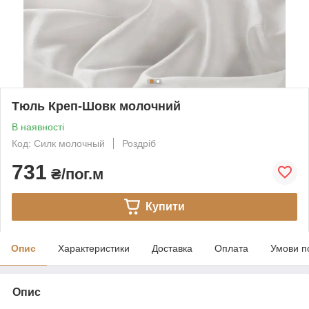
Тюль Креп-Шовк молочний
В наявності
Код: Силк молочный
Роздріб
731
₴/пог.м
Купити
Опис
Характеристики
Доставка
Оплата
Умови п
Опис