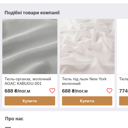
Подібні товари компанії
Тюль-органза, молочний
Тюль під льон New York
Тюль
AGAC KABUGU-001
молочний
688
688
774
₴/пог.м
₴/пог.м
Купити
Купити
Про нас