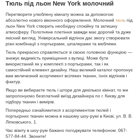
Тюль під льон New York молочний
Перетворити улюблену кімнату можна за допомогою
абсолютно нового віконного оформлення. Молочний
тюль
під
льон New York створить необхідну спокійну та затишну
атмосферу. Полотняне плетіння завжди має дорогий та дуже
якісний вигляд. Універсальний відтінок дає змогу створювати
різні комбінації з портьєрами, шпалерами та меблями.
Тюль прекрасно справляється зі своєю головною функцією —
знижує видимість приміщення з вулиці. Може бути
використаний як у комплекті з портьєрами, так і як
самостійний елемент дизайну. Наш великий каталог пропонує
вам величезний асортимент всіляких тканин, їхніх відтінків і
фактур.
Якщо ви вибираєте тюль і штори для декількох кімнат, то ми
запропонуємо безплатний виїзд дизайнера по г. Києву для
підбору тканин і вимірів.
Попередньо ознайомитися з асортиментом тюлей і
портьєрних тканин можна в нашому шоу-румі в Києві, ул. В. В.
Ліпковського, 1.
Час візиту в шоу-рум бажано погоджувати телефоном: 067-
577-84-44. Звоните!