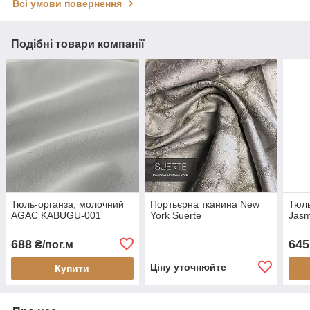
Всі умови повернення
Подібні товари компанії
Тюль-органза, молочний
Портьєрна тканина New
Тюль
AGAC KABUGU-001
York Suerte
Jasm
688
645
₴/пог.м
Ціну уточнюйте
Купити