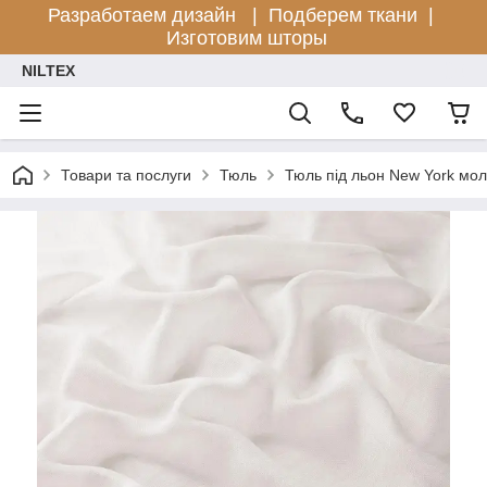
Разработаем дизайн |
Подберем ткани |
Изготовим шторы
NILTEX
Товари та послуги
Тюль
Тюль під льон New York мо