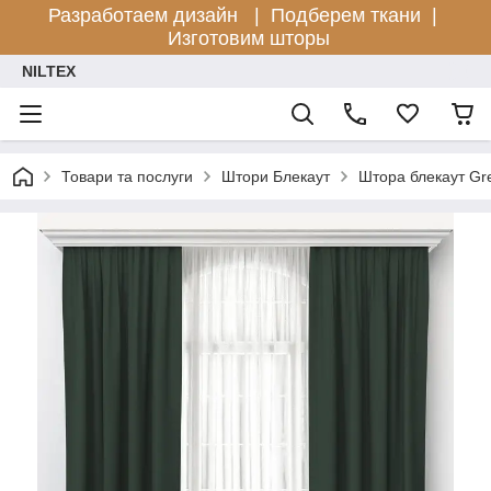
Разработаем дизайн |
Подберем ткани |
Изготовим шторы
NILTEX
Товари та послуги
Штори Блекаут
Штора блекаут Gr