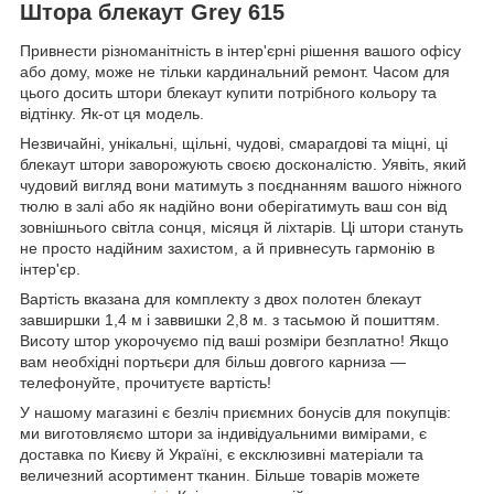
Штора блекаут Grey 615
Привнести різноманітність в інтер'єрні рішення вашого офісу
або дому, може не тільки кардинальний ремонт. Часом для
цього досить штори блекаут купити потрібного кольору та
відтінку. Як-от ця модель.
Незвичайні, унікальні, щільні, чудові, смарагдові та міцні, ці
блекаут штори заворожують своєю досконалістю. Уявіть, який
чудовий вигляд вони матимуть з поєднанням вашого ніжного
тюлю в залі або як надійно вони оберігатимуть ваш сон від
зовнішнього світла сонця, місяця й ліхтарів. Ці штори стануть
не просто надійним захистом, а й привнесуть гармонію в
інтер'єр.
Вартість вказана для комплекту з двох полотен блекаут
завширшки 1,4 м і заввишки 2,8 м. з тасьмою й пошиттям.
Висоту штор укорочуємо під ваші розміри безплатно! Якщо
вам необхідні портьєри для більш довгого карниза —
телефонуйте, прочитуєте вартість!
У нашому магазині є безліч приємних бонусів для покупців:
ми виготовляємо штори за індивідуальними вимірами, є
доставка по Києву й Україні, є ексклюзивні матеріали та
величезний асортимент тканин. Більше товарів можете