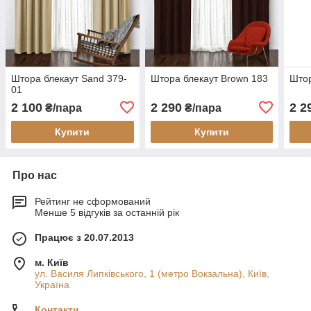
Штора блекаут Sand 379-
Штора блекаут Brown 183
Штор
01
2 100
2 290
2 2
₴/пара
₴/пара
Купити
Купити
Про нас
Рейтинг не сформований
Менше 5 відгуків за останній рік
Працює з 20.07.2013
м. Київ
ул. Василя Липківського, 1 (метро Вокзальна), Київ,
Україна
Контакти