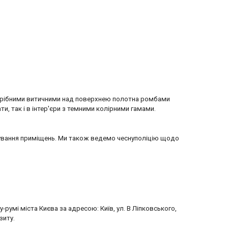
ий дрібними витичними над поверхнею полотна ромбами
и, так і в інтер'єри з темними колірними гамами.
рування приміщень. Ми також ведемо чеснуполіцію щодо
умі міста Києва за адресою: Київ, ул. В Ліпковського,
зиту.