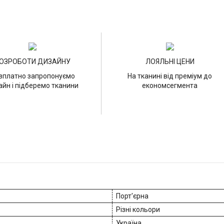
ОЗРОБОТИ ДИЗАЙНУ
ЛОЯЛЬНІ ЦЕНИ
зплатно запропонуємо
На тканині від преміум до
айн і підберемо тканини
економсегмента
Порт'єрна
Різні кольори
Україна