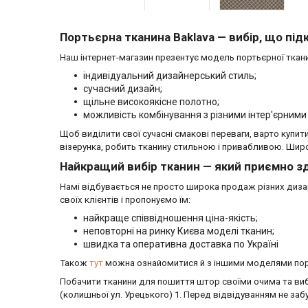
Портьєрна тканина Baklava — вибір, що під
Наш інтернет-магазин презентує модель портьєрної ткани
індивідуальний дизайнерський стиль;
сучасний дизайн;
щільне високоякісне полотно;
можливість комбінування з різними інтер'єрним
Щоб виділити свої сучасні смакові переваги, варто купи
візерунка, робить тканину стильною і привабливою. Широка
Найкращий вибір тканин — який приємно з
Намі відбувається не просто широка продаж різних диз
своїх клієнтів і пропонуємо їм:
найкраще співвідношення ціна-якість;
неповторні на ринку Києва моделі тканин;
швидка та оперативна доставка по Україні
Також
тут
можна ознайомитися й з іншими моделями порт'
Побачити тканини для пошиття штор своїми очима та вибр
(колишньої ул. Урецького) 1. Перед відвідуванням не з