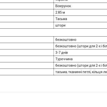
Візерунок
2.85 м
Тасьма
штори
безкоштовно
безкоштовно (штори для 2-х і бі
3-7 днів
Туреччина
безкоштовно (штори для 2-х і бі
тасьма; тканинні петлі, кільця-