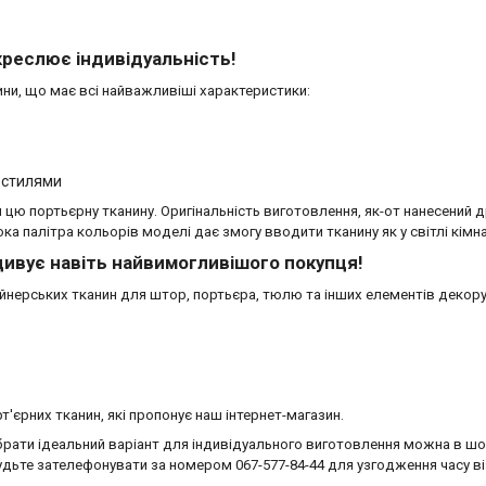
креслює індивідуальність!
ни, що має всі найважливіші характеристики:
и стилями
ти цю портьєрну тканину. Оригінальність виготовлення, як-от нанесен
 палітра кольорів моделі дає змогу вводити тканину як у світлі кімнат
дивує навіть найвимогливішого покупця!
айнерських тканин для штор, портьєра, тюлю та інших елементів деко
єрних тканин, які пропонує наш інтернет-магазин.
ати ідеальний варіант для індивідуального виготовлення можна в шоу-р
абудьте зателефонувати за номером
067-577-84-44
для узгодження часу ві