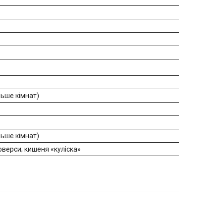
льше кімнат)
льше кімнат)
люверси; кишеня «куліска»