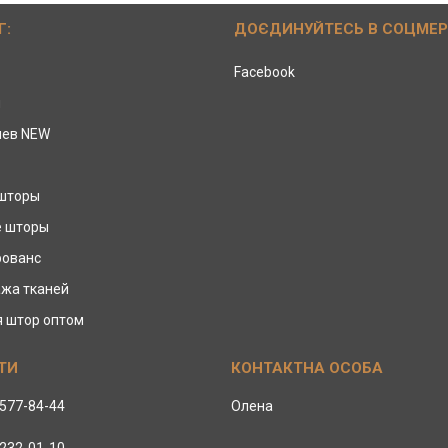
Г:
ДОЄДИНУЙТЕСЬ В СОЦМЕ
Facebook
ы
иев NEW
 шторы
е шторы
рованс
жа тканей
я штор оптом
 577-84-44
Олена