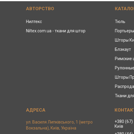
АВТОРСТВО
КАТАЛО
Нилтекс
Тюль
Niltex.com.ua - ткани для штор
Портьер
Шторы К
Блэкаут
Римские
Рулонны
Шторы П
Распрода
Ткани дл
+380 (67)
ул. Василя Липківського, 1 (метро
Київ
Вокзальна), Київ, Україна