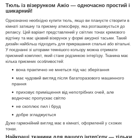
Тюль із візерунком Ажіо — одночасно простий і
шикарний!
Однозначно необхідно купити тюль, якщо ви плануєте створити в
кімнаті затишну та приємну атмосферу, яка розташовується до
релаксу. Цей варіант представлений у світлих тонах кремового
відтінку та має цікавий візерунок у формі ажурної тасьми. Такий
дизайн найбільш підходить для прикрашання спальні або вітальні.
У поєднанні зі шторами темнішого кольору можна отримати
приємний комплект, який стане родзинкою інтер'єру. Тканина має
кілька приємних особливостей:
вона практично не мнеться під час зберігання
має чудовий вигляд після багаторазового машинного
прання
приховує приміщення від непотрібних очей, але
водночас пропускає світло
не скоплює пил і бруд
добре згладжується
Дуже гармонійний вигляд має в кімнаті, оформленій у схожих
тонах.
Найкращі тканини для вашого інтер'єру — тільки