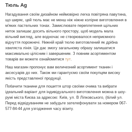
Тюль Ag
Нагадування своїм дизайном неймовірно легка повітряна павутина,
що ширяє, цей тюль має не менш ніж ніжне колірне виготовлення в
м'яких пастельних тонах. Замислювате переплетення щільних
ниток залишає досить вільного простору, щоб модель мала
вільний вигляд, але водночас не створювалося неприємного
відчуття порожнечі. Нижній край тюлю виготовлений як дрібна
хвиляста лінія. Це дає змогу загальному образу залишатися
максимально цілісним і завершеним. З повним асортиментом
товарів ви можете ознайомитися
тут
.
Наш магазин пропонує вам величезний асортимент тканин і
аксесуарів до них. Також ми гарантуємо своїм покупцям високу
якість представленої продукції.
Побачити тканини для пошиття штор своїми очима та вибрати
ідеальний варіант для індивідуального виготовлення можна в шоу-
румі міста Києва за адресою: Київ, ул. В Ліпковського, (білий ул.
Перед відвідуванням не забудьте зателефонувати за номером
067-
577-84-44
для узгодження часу візиту.