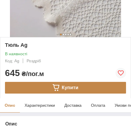
Тюль Ag
В наявності
Код: Ag
Роздріб
645
₴/пог.м
Купити
Опис
Характеристики
Доставка
Оплата
Умови п
Опис