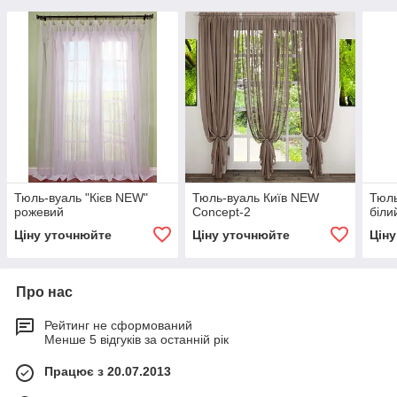
Тюль-вуаль "Кієв NEW"
Тюль-вуаль Київ NEW
Тюль
рожевий
Concept-2
біли
Ціну уточнюйте
Ціну уточнюйте
Цін
Про нас
Рейтинг не сформований
Менше 5 відгуків за останній рік
Працює з 20.07.2013