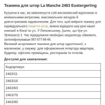
Тканина для штор La Manche 2463 Eustergerling
Купуючи в нас, ви забезпечуєте собі високоякісний відпочинок із
мінімальними витратами, максимальною вигодою й
довгостроковим задоволенням. Для того, щоб вибрати тканину для
індивідуального
пошиття штор
, можна відвідати шоу-рум нашої
компанії в Києві по ул. У Липковському, (шлях, що був ул.
Ур'якішого) 1. Час відвідування необхідно заздалегідь обмовити,
зателефонувавши
067-577-84-44
.
Великий асортимент тканини для штор однотонної, з
малюнком, у смужку: для оформлення інтер'єру квартири,
будинку, офісних приміщень, ресторанів та готелів.
Доступні для замовлення:
Код/артикул
2463/11
2463/16
2463/63
2463/70
2463/90