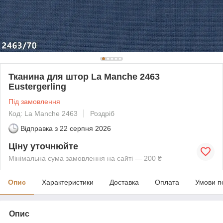
Тканина для штор La Manche 2463
Eustergerling
Під замовлення
Код: La Manche 2463
Роздріб
Відправка з
22 серпня 2026
Ціну уточнюйте
Мінімальна сума замовлення на сайті — 200 ₴
Опис
Характеристики
Доставка
Оплата
Умови п
Опис