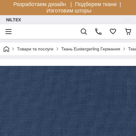
Разработаем дизайн |
Подберем ткани |
Изготовим шторы
NILTEX
Товари та послуги
Ткань Eustergerling Германия
Тка