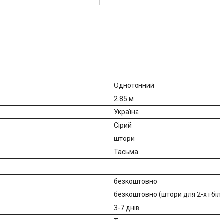
Однотонний
2.85 м
Україна
Сірий
штори
Тасьма
безкоштовно
безкоштовно (штори для 2-х і бі
3-7 днів