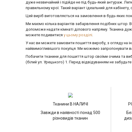
дуже незвичайний і підійде не під будь-який антураж. Л
правильному крої. Такий варіант ідеальний для кабінету, 
Цей виріб виготовляється на замовлення в будь-яких поку
Ми маємо кілька варіантів забарвлення подібних штор. Ви
допоможе надати кімнаті ділового напряму. Тканина дуже
можете подивитися
у цьому розділі
.
У нас ви можете замовити пошиття виробу, з огляду на ін
найвимогливішого покупця. Ми можемо запропонувати вам
Побачити тканини для пошиття штор своїми очима та вибр
(білий ул. Урецького) 1. Перед відвідуванням не забудь
Тканини В НАЛИЧІ
Р
Завжди в наявності понад 500
Бе
різновидів тканин
диз