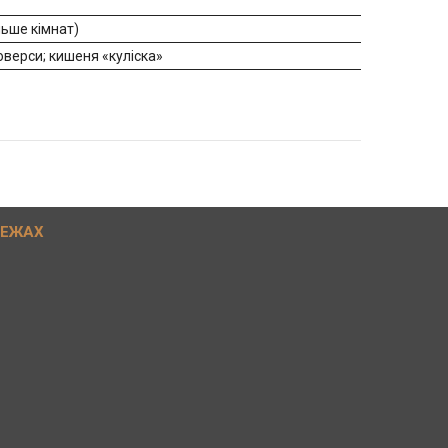
льше кімнат)
люверси; кишеня «куліска»
РЕЖАХ