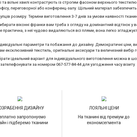
егкі та вільні хвилі контрастують із строгим фасоном верхнього текст
офісу, переговорної або конференц-залу. Щільний матеріал забезпечить ч
пців розміру. Терміни виготовлення 3-7 днів за умови наявності тканин
бирати віконні фіранки вам треба з огляду на домінантний відтінок у в
 практична, з неї чудово видаляються всі плями, вона легко згладжуєт
дивідуальні параметри та побажання до дизайну. Демократичні ціни, ви
 ексклюзивний текстиль, оригінальні аксесуари та величезний вибір г
ати ідеальний варіант для індивідуального виготовлення можна в шоу-р
те зателефонувати за номером
067-577-84-44
для узгодження часу візиту.
ОЗРАБЕННЯ ДИЗАЙНУ
ЛОЯЛЬНІ ЦЕНИ
зплатно запропонуємо
На тканині від преміум до
айн і підберемо тканини
економсегмента