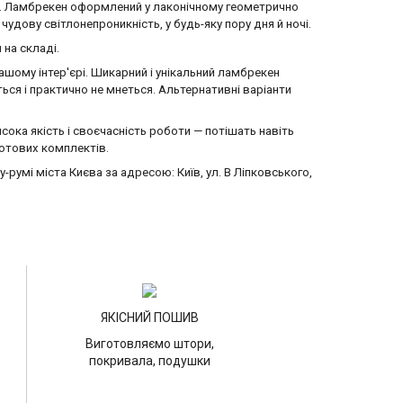
илю. Ламбрекен оформлений у лаконічному геометрично
удову світлонепроникність, у будь-яку пору дня й ночі.
 на складі.
ашому інтер'єрі. Шикарний і унікальний ламбрекен
ься і практично не мнеться. Альтернативні варіанти
сока якість і своєчасність роботи — потішать навіть
отових комплектів.
умі міста Києва за адресою: Київ, ул. В Ліпковського,
ЯКІСНИЙ ПОШИВ
Виготовляємо штори,
покривала, подушки