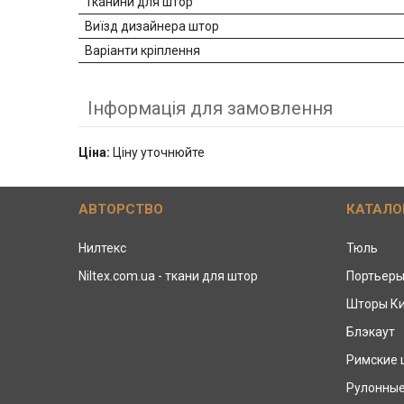
Тканини для штор
Виїзд дизайнера штор
Варіанти кріплення
Інформація для замовлення
Ціна:
Ціну уточнюйте
АВТОРСТВО
КАТАЛО
Нилтекс
Тюль
Niltex.com.ua - ткани для штор
Портьер
Шторы К
Блэкаут
Римские
Рулонны