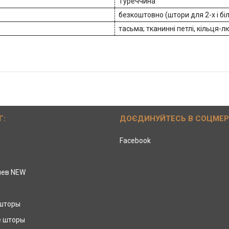
Туреччина
безкоштовно (штори для 2-х і бі
тасьма; тканинні петлі, кільця-
Г:
ДОЄДИНУЙТЕСЬ В СОЦМЕ
Facebook
ы
иев NEW
 шторы
е шторы