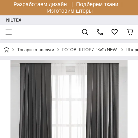
Разработаем дизайн |
Подберем ткани |
Изготовим шторы
NILTEX
Товари та послуги
ГОТОВІ ШТОРИ "Київ NEW"
Штори