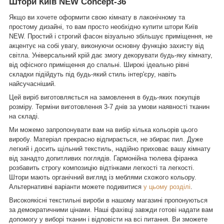
Штори Київ NEW Concept-36
Якщо ви хочете оформити свою кімнату в лаконічному та
простому дизайні, то вам просто необхідно купити штори Київ
NEW. Простий і строгий фасон візуально збільшує приміщення, не
акцентує на собі увагу, виконуючи основну функцію захисту від
світла. Універсальний крій дає змогу декорувати будь-яку кімнату,
від офісного приміщення до спальні. Широкі ідеально рівні
складки підійдуть під будь-який стиль інтер'єру, навіть
найсучасніший.
Цей виріб виготовляється на замовлення в будь-яких покупців
розміру. Терміни виготовлення 3-7 днів за умови наявності тканин
на складі.
Ми можемо запропонувати вам на вибір кілька кольорів цього
виробу. Матеріал прекрасно відпирається, не збирає пил. Дуже
легкий і досить щільний текстиль, надійно приховає вашу кімнату
від занадто допитливих поглядів. Гармонійна тюлева фіранка
розбавить строгу композицію відтінками легкості та легкості.
Штори мають органічний вигляд із меблями схожого кольору.
Альтернативні варіанти можете подивитися
у цьому розділі
.
Високоякісні текстильні вироби в нашому магазині пропонуються
за демократичними цінами. Наші фахівці завжди готові надати вам
допомогу у виборі тканин і відповісти на всі питання. Ви зможете