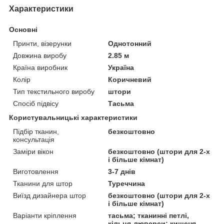
Характеристики
Основні
Принти, візерунки
Однотонний
Довжина виробу
2.85 м
Країна виробник
Україна
Колір
Коричневий
Тип текстильного виробу
штори
Спосіб підвісу
Тасьма
Користувальницькі характеристики
Підбір тканин,
безкоштовно
консультація
Заміри вікон
безкоштовно (штори для 2-х
і більше кімнат)
Виготовлення
3-7 днів
Тканини для штор
Туреччина
Виїзд дизайнера штор
безкоштовно (штори для 2-х
і більше кімнат)
Варіанти кріплення
тасьма; тканинні петлі,
кільця-люверси; кишеня