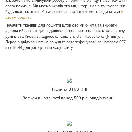
замовленням, закінчуючи роботу в термін і з огляду на всі бажання
свого покупця. Ми маємо безліч тканин, штор, тюлю та комплектів
будь-якої тематики. Альтернативні варіанти можете подивитися
у
цьому розділі
.
Побачити тканини для пошиття штор своїми очима та вибрати
ідеальний варіант для індивідуального виготовлення можна в шоу-
румі міста Києва за адресою: Київ, ул. В Ліпковського, (білий ул.
Перед відвідуванням не забудьте зателефонувати за номером
067-
577-84-44
для узгодження часу візиту.
Тканини В НАЛИЧІ
Завжди в наявності понад 500 різновидів тканин