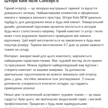
Штори Київ NEW Concept-6
Гарний інтер'єр — це запорука внутрішньої гармонії та відчуття
домашнього затишку. Найважливішим елементом в оформленні
кімнати є прикраса віконного простору. Штори Київ NEW ідеально
підійдуть для декорування вікна в будь-якій кімнаті. Універсальний
дизайн, доповнений підхопами органічно воллється в антураж
будь-якого стилістичного напряму. Гарний комплект із штор і тюлю
може стати родзинкою банкетного приміщення або кімнати
відпочинку. Цей виріб виготовляється на замовлення в будь-яких
покупців розміру. Терміни виготовлення 3-7 днів за умови наявності
тканин на складі.
Матеріал, використаний для цього комплекту, вирізняється
найкращими характеристиками. Має чудовий вигляд після прання
та прасування. Можна підібрати найвідповідніший вам відтінок і
створити комплект за вашими вимірами. За допомогою
оригінальних підхоплювачів ви можете змінювати свій інтер'єр
день у день, постійно змінюючи їхнє розташування. З їхньою
допомогою утворюються елегантні складки, що надають
приміщенню розкоші.
Низькі ціни та величезний асортимент чудових тканин — це наша
гордість! Крім цього, ми пропонуємо бездоганний сервіс і високий
професіоналізм. Працюємо з будь-яким індивідуальним