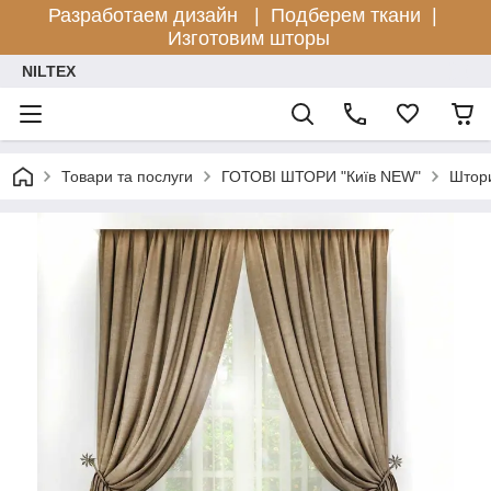
Разработаем дизайн |
Подберем ткани |
Изготовим шторы
NILTEX
Товари та послуги
ГОТОВІ ШТОРИ "Київ NEW"
Штори