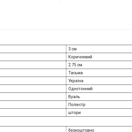
3 см
Коричневий
2.75 см
Тасьма
Україна
Однотонний
Вуаль
Поліестр
штори
безкоштовно