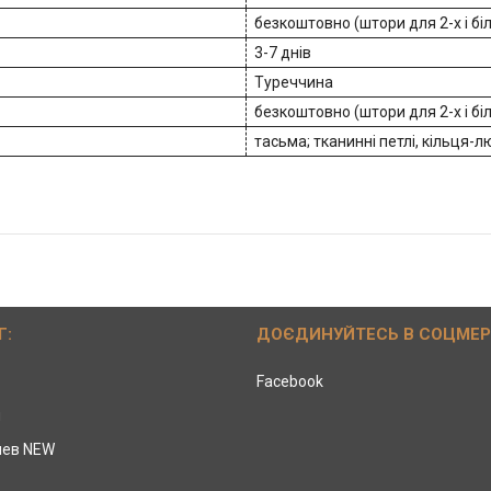
безкоштовно (штори для 2-х і бі
3-7 днів
Туреччина
безкоштовно (штори для 2-х і бі
тасьма; тканинні петлі, кільця-
Г:
ДОЄДИНУЙТЕСЬ В СОЦМЕ
Facebook
ы
иев NEW