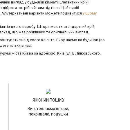
й вигляд у будь-якій кімнаті. Елегантний крій і
дібрати потрібний вам відтінок. Цей виріб
ді. Альтернативні варіанти можете подивитися
у цьому
ріантів цього виробу. Штори мають стандартний крій,
скад, що має розкішний та оригінальний вигляд.
лаштуватися під свого клієнта. Вирушаємо на будинок (по
ете тільки в нас!
умі міста Києва за адресою: Київ, ул. В Ліпковського,
ЯКІСНИЙ ПОШИВ
Виготовляємо штори,
покривала, подушки