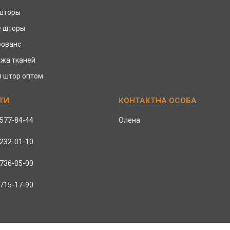
 шторы
е шторы
рованс
жа тканей
я штор оптом
 577-84-44
Олена
 232-01-10
 736-05-00
 715-17-90