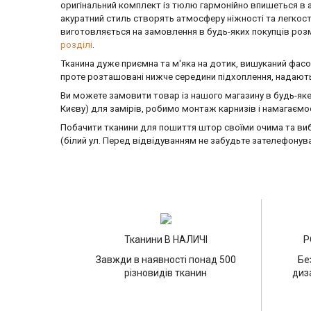
оригінальний комплект із тюлю гармонійно впишеться в а
акуратний стиль створять атмосферу ніжності та легкост
виготовляється на замовлення в будь-яких покупців розм
розділі
.
Тканина дуже приємна та м'яка на дотик, вишуканий фасо
проте розташовані нижче середини підхоплення, надають
Ви можете замовити товар із нашого магазину в будь-яке
Києву) для замірів, робимо монтаж карнизів і намагаємо
Побачити тканини для пошиття штор своїми очима та вибр
(білий ул. Перед відвідуванням не забудьте зателефону
Тканини В НАЛИЧІ
Р
Завжди в наявності понад 500
Бе
різновидів тканин
диз