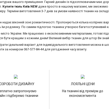
нтураж вашого приміщення. Гарний дизайн із підхоплювачами має доречни
і.
Купити тюль Київ NEW
дуже просто в нашому магазині, ми зможемо пі
іру. Терміни виготовлення 3-7 днів за умови наявності тканин на скла
н надає віконній зоні романтичності. Пропонуються кілька колірних ва
 їм родзинку. По самим підлогою тканина утворює багатоступеневий ка
 місто України. Ми працюємо з ексклюзивними матеріалами, готові під
ся бути кращим з кожним днем! Великий вибір тканин для штор Ви знайд
ати ідеальний варіант для індивідуального виготовлення можна в шоу-р
вати за номером
067-577-84-44
для узгодження часу візиту.
ОЗРОБОТИ ДИЗАЙНУ
ЛОЯЛЬНІ ЦЕНИ
зплатно запропонуємо
На тканині від преміум до
айн і підберемо тканини
економсегмента