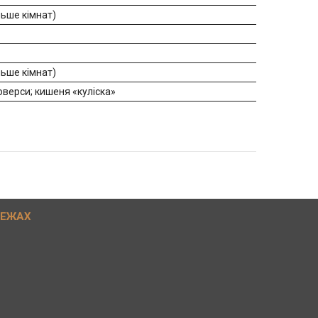
льше кімнат)
льше кімнат)
люверси; кишеня «куліска»
РЕЖАХ