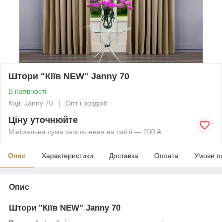
Штори "Кіїв NEW" Janny 70
В наявності
Код: Janny 70
Опт і роздріб
Ціну уточнюйте
Мінімальна сума замовлення на сайті — 200 ₴
Опис
Характеристики
Доставка
Оплата
Умови п
Опис
Штори "Кіїв NEW" Janny 70