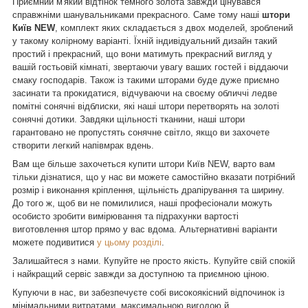
Приємний м'який відтінок темного золота завжди цінувався
справжніми шанувальниками прекрасного. Саме тому наші
штори
Київ NEW
, комплект яких складається з двох моделей, зроблений
у такому колірному варіанті. Їхній індивідуальний дизайн такий
простий і прекрасний, що вони матимуть прекрасний вигляд у
вашій гостьовій кімнаті, звертаючи увагу ваших гостей і віддаючи
смаку господарів. Також із такими шторами буде дуже приємно
засинати та прокидатися, відчуваючи на своєму обличчі ледве
помітні сонячні відблиски, які наші штори перетворять на золоті
сонячні дотики. Завдяки щільності тканини, наші штори
гарантовано не пропустять сонячне світло, якщо ви захочете
створити легкий напівмрак вдень.
Вам ще більше захочеться купити штори Київ NEW, варто вам
тільки дізнатися, що у нас ви можете самостійно вказати потрібний
розмір і виконання кріплення, щільність драпірування та ширину.
До того ж, щоб ви не помилилися, наші професіонали можуть
особисто зробити вимірювання та підрахунки вартості
виготовлення штор прямо у вас вдома. Альтернативні варіанти
можете подивитися
у цьому розділі
.
Залишайтеся з нами. Купуйте не просто якість. Купуйте свій спокій
і найкращий сервіс завжди за доступною та приємною ціною.
Купуючи в нас, ви забезпечуєте собі високоякісний відпочинок із
мінімальними витратами, максимальною вигодою й