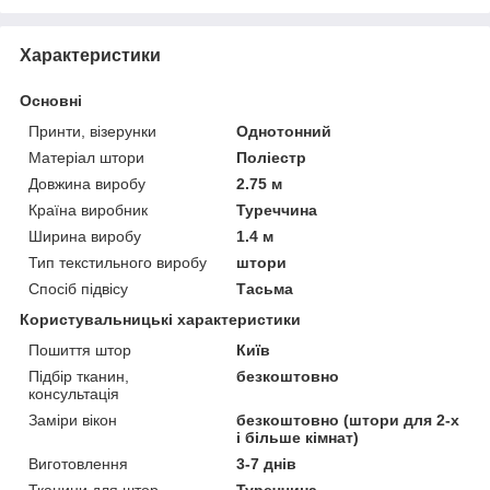
Характеристики
Основні
Принти, візерунки
Однотонний
Матеріал штори
Поліестр
Довжина виробу
2.75 м
Країна виробник
Туреччина
Ширина виробу
1.4 м
Тип текстильного виробу
штори
Спосіб підвісу
Тасьма
Користувальницькі характеристики
Пошиття штор
Київ
Підбір тканин,
безкоштовно
консультація
Заміри вікон
безкоштовно (штори для 2-х
і більше кімнат)
Виготовлення
3-7 днів