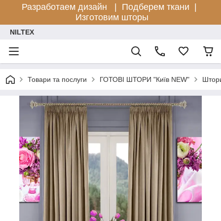
Разработаем дизайн |
Подберем ткани |
Изготовим шторы
NILTEX
Товари та послуги
ГОТОВІ ШТОРИ "Київ NEW"
Штори