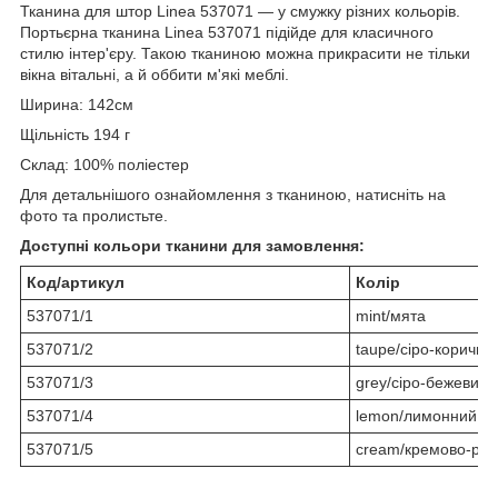
Тканина для штор Linea 537071 — у смужку різних кольорів.
Портьєрна тканина Linea 537071 підійде для класичного
стилю інтер'єру. Такою тканиною можна прикрасити не тільки
вікна вітальні, а й оббити м'які меблі.
Ширина: 142см
Щільність 194 г
Склад: 100% поліестер
Для детальнішого ознайомлення з тканиною, натисніть на
фото та пролистьте.
Доступні кольори тканини для замовлення:
Код/артикул
Колір
537071/1
mint/мята
537071/2
taupe/сіро-коричне
537071/3
grey/сіро-бежевий
537071/4
lemon/лимонний
537071/5
cream/кремово-ро