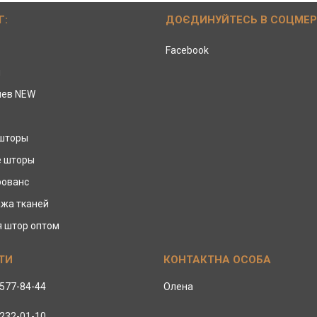
Г:
ДОЄДИНУЙТЕСЬ В СОЦМЕ
Facebook
ы
иев NEW
 шторы
е шторы
рованс
жа тканей
я штор оптом
 577-84-44
Олена
 232-01-10