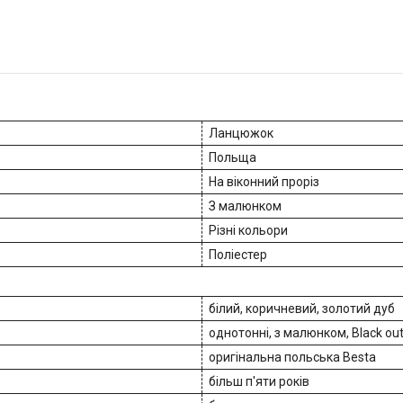
Ланцюжок
Польща
На віконний проріз
З малюнком
Різні кольори
Поліестер
білий, коричневий, золотий дуб
однотонні, з малюнком, Black out
оригінальна польська Besta
більш п'яти років