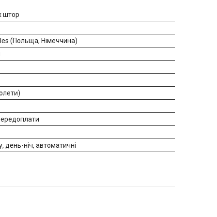
х штор
iles (Польща, Німеччина)
н
ролети)
 передоплати
у, день-ніч, автоматичні