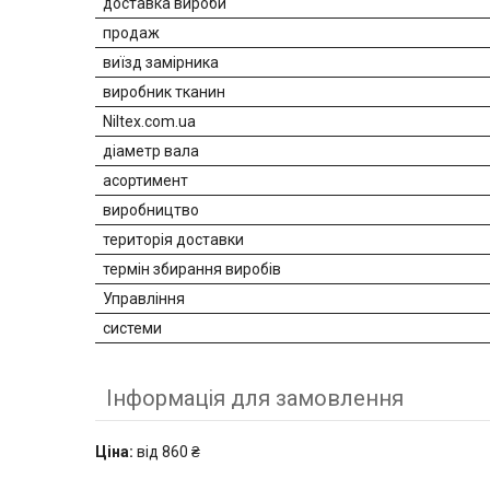
доставка вироби
продаж
виїзд замірника
виробник тканин
Niltex.com.ua
діаметр вала
асортимент
виробництво
територія доставки
термін збирання виробів
Управління
системи
Інформація для замовлення
Ціна:
від 860 ₴