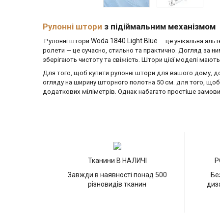
Рулонні штори
з підіймальним механізмом
Woda 1840 Light Blue
Рулонні штори
— це унікальна аль
ролети — це сучасно, стильно та практично. Догляд за н
зберігають чистоту та свіжість. Штори цієї моделі мають
Для того, щоб купити рулонні штори для вашого дому, до
огляду на ширину шторного полотна 50 см. для того, щоб 
додаткових міліметрів. Однак набагато простіше замови
Тканини В НАЛИЧІ
Р
Завжди в наявності понад 500
Бе
різновидів тканин
диз