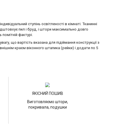
ндивідуальний ступінь освітленості в кімнаті. Тканинні
ідштовхує пил і бруд, і штори максимально довго
 помітній фактурі.
агу, що вартість вказана для підіймання конструкції з
внішнім краєм віконного штапика (рейки) і додати по 5
ЯКІСНИЙ ПОШИВ
Виготовляємо штори,
покривала, подушки