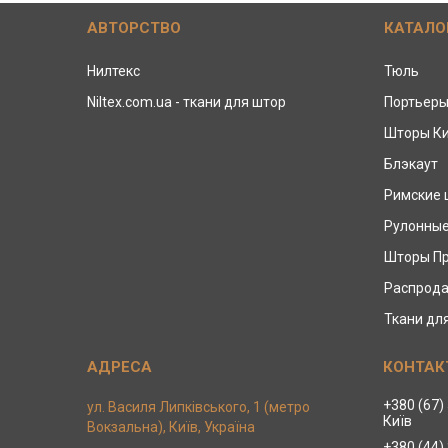
АВТОРСТВО
КАТАЛО
Нилтекс
Тюль
Niltex.com.ua - ткани для штор
Портьер
Шторы К
Блэкаут
Римские
Рулонны
Шторы П
Распрода
Ткани дл
+380 (67)
ул. Василя Липківського, 1 (метро
Київ
Вокзальна), Київ, Україна
+380 (44)