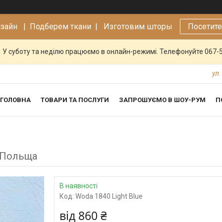
изайн |
Подберем ткани | Изготовим шторы
Посетит
У суботу та неділю працюємо в онлайн-режимі. Телефонуйте 067-
ул.
ГОЛОВНА
ТОВАРИ ТА ПОСЛУГИ
ЗАПРОШУЄМО В ШОУ-РУМ
П
, Польща
В наявності
Код:
Woda 1840 Light Blue
від
860 ₴