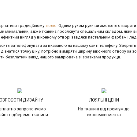
тернатива традиційному
тюлю
. Одним рухом руки ви зможете створити і
ими мінімальний, адже тканина просякнута спеціальним складом, який в
 ефектний вигляд у віконному отворі завдяки пастельним фарбам і ледь
сить зателефонувати за вказаною на нашому сайті телефону. Зверніть ув
дізнатися точну ціну, потрібно виміряти ширину віконного отвору за зо
ти безплатний виїзд нашого замірювача зі зразками продукції.
ОЗРОБОТИ ДИЗАЙНУ
ЛОЯЛЬНІ ЦЕНИ
зплатно запропонуємо
На тканині від преміум до
айн і підберемо тканини
економсегмента