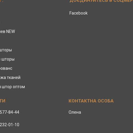
Г:
ДОЄДИНУЙТЕСЬ В СОЦМЕ
Facebook
ы
иев NEW
 шторы
е шторы
рованс
жа тканей
я штор оптом
 577-84-44
Олена
 232-01-10