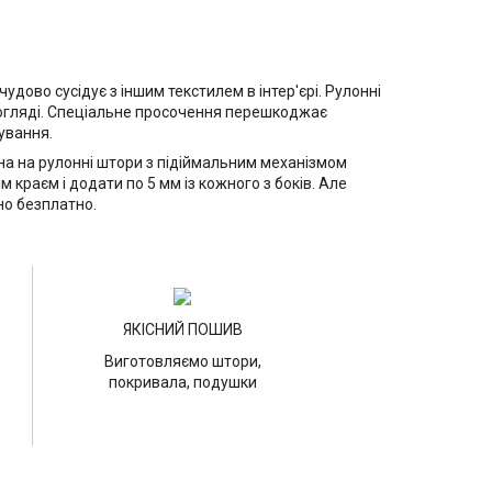
удово сусідує з іншим текстилем в інтер'єрі. Рулонні
догляді. Спеціальне просочення перешкоджає
ування.
ціна на рулонні штори з підіймальним механізмом
краєм і додати по 5 мм із кожного з боків. Але
но безплатно.
ЯКІСНИЙ ПОШИВ
Виготовляємо штори,
покривала, подушки