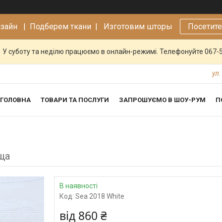
изайн |
Подберем ткани | Изготовим шторы
Посетит
У суботу та неділю працюємо в онлайн-режимі. Телефонуйте 067-
ул.
ГОЛОВНА
ТОВАРИ ТА ПОСЛУГИ
ЗАПРОШУЄМО В ШОУ-РУМ
П
ща
В наявності
Код:
Sea 2018 White
від
860 ₴