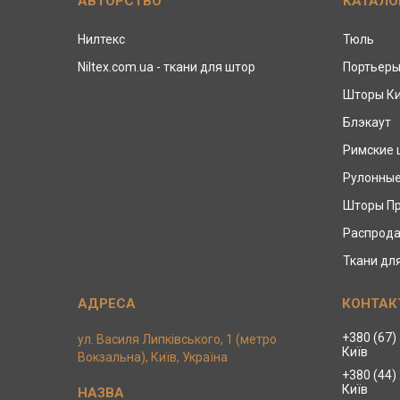
АВТОРСТВО
КАТАЛО
Нилтекс
Тюль
Niltex.com.ua - ткани для штор
Портьер
Шторы К
Блэкаут
Римские
Рулонны
Шторы П
Распрода
Ткани дл
+380 (67)
ул. Василя Липківського, 1 (метро
Київ
Вокзальна), Київ, Україна
+380 (44)
Київ