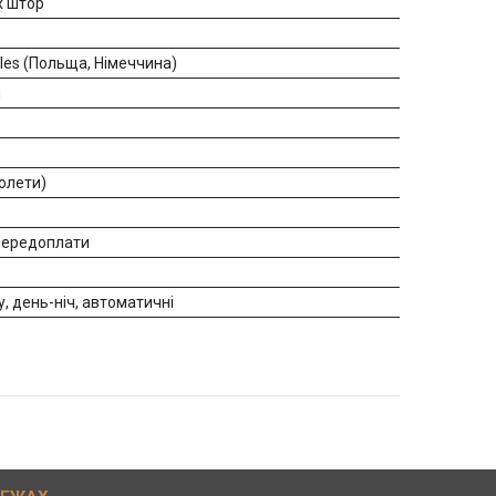
х штор
iles (Польща, Німеччина)
н
ролети)
 передоплати
у, день-ніч, автоматичні