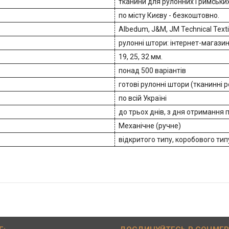
тканини для рулонних і римськи
по місту Києву - безкоштовно.
Albedum, J&M, JM Technical Text
рулонні штори: інтернет-магази
19, 25, 32 мм.
понад 500 варіантів
готові рулонні штори (тканинні 
по всій Україні
до трьох днів, з дня отримання
Механічне (ручне)
відкритого типу, коробового тип