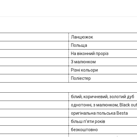
Ланцюжок
Польща
На віконний проріз
З малюнком
Різні кольори
Поліестер
білий, коричневий, золотий дуб
однотонні, з малюнком, Black out
оригінальна польська Besta
більш п'яти років
безкоштовно