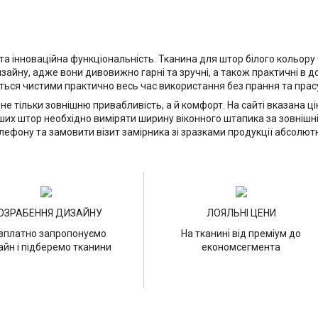
а інноваційна функціональність. Тканина для штор білого кольору ч
йну, адже вони дивовижно гарні та зручні, а також практичні в 
ються чистими практично весь час використання без прання та прас
 не тільки зовнішню привабливість, а й комфорт. На сайті вказана 
их штор необхідно виміряти ширину віконного штапика за зовнішнім 
лефону та замовити візит замірника зі зразками продукції абсолют
ОЗРАБЕННЯ ДИЗАЙНУ
ЛОЯЛЬНІ ЦЕНИ
зплатно запропонуємо
На тканині від преміум до
айн і підберемо тканини
економсегмента