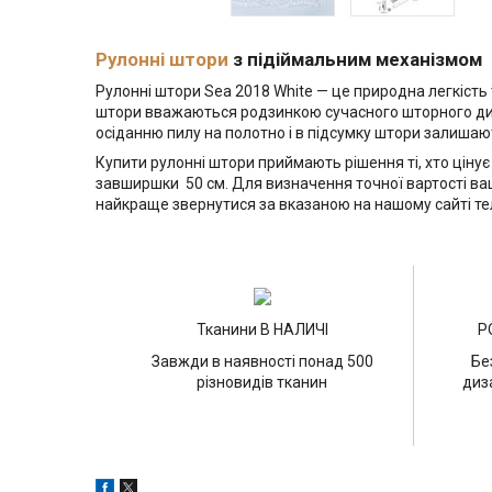
Рулонні штори
з підіймальним механізмом
Рулонні штори Sea 2018 White — це природна легкість т
штори вважаються родзинкою сучасного шторного диза
осіданню пилу на полотно і в підсумку штори залиша
Купити рулонні штори приймають рішення ті, хто цінує
завширшки 50 см. Для визначення точної вартості ваш
найкраще звернутися за вказаною на нашому сайті те
Тканини В НАЛИЧІ
Р
Завжди в наявності понад 500
Бе
різновидів тканин
диз