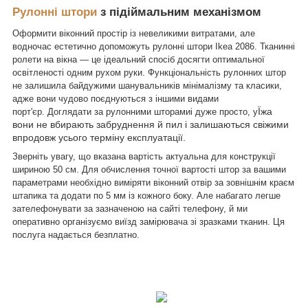
Рулонні штори
з підіймальним механізмом
Оформити віконний простір із невеликими витратами, але
водночас естетично допоможуть рулонні штори Ikea 2086. Тканинні
ролети на вікна — це ідеальний спосіб досягти оптимальної
освітленості одним рухом руки. Функціональність рулонних штор
не залишила байдужими шанувальників мінімалізму та класики,
адже вони чудово поєднуються з іншими видами
Їжа
порт'єр. Доглядати за рулонними шторами
і дуже просто, у
вони не вбирають забруднення й пил і залишаються свіжими
впродовж усього терміну експлуатації.
Зверніть увагу, що вказана вартість актуальна для конструкції
шириною 50 см. Для обчислення точної вартості штор за вашими
параметрами необхідно виміряти віконний отвір за зовнішнім краєм
штапика та додати по 5 мм із кожного боку. Але набагато легше
зателефонувати за зазначеною на сайті телефону, й ми
оперативно організуємо виїзд замірювача зі зразками тканин. Ця
послуга надається безплатно.