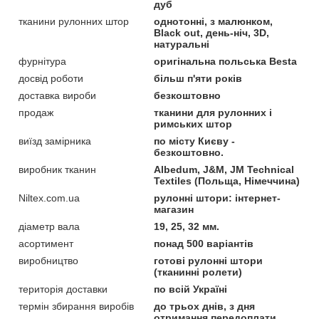
дуб
тканини рулонних штор
однотонні, з малюнком,
Black out, день-ніч, 3D,
натуральні
фурнітура
оригінальна польська Besta
досвід роботи
більш п'яти років
доставка вироби
безкоштовно
продаж
тканини для рулонних і
римських штор
виїзд замірника
по місту Києву -
безкоштовно.
виробник тканин
Albedum, J&M, JM Technical
Textiles (Польща, Німеччина)
Niltex.com.ua
рулонні штори: інтернет-
магазин
діаметр вала
19, 25, 32 мм.
асортимент
понад 500 варіантів
виробництво
готові рулонні штори
(тканинні ролети)
територія доставки
по всій Україні
термін збирання виробів
до трьох днів, з дня
отримання передоплати