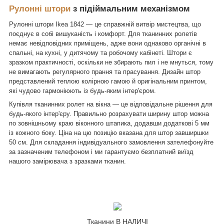
Рулонні штори
з підіймальним механізмом
Рулонні штори Ikea 1842 — це справжній витвір мистецтва, що
поєднує в собі вишуканість і комфорт. Для тканинних ролетів
немає невідповідних приміщень, адже вони однаково органічні в
спальні, на кухні, у дитячому та робочому кабінеті. Штори є
зразком практичності, оскільки не збирають пил і не мнуться, тому
не вимагають регулярного прання та прасування. Дизайн штор
представлений теплою колірною гамою й оригінальним принтом,
які чудово гармоніюють із будь-яким інтер'єром.
Купівля тканинних ролет на вікна — це відповідальне рішення для
будь-якого інтер'єру. Правильно розрахувати ширину штор можна
по зовнішньому краю віконного штапика, додавши додаткові 5 мм
із кожного боку. Ціна на цю позицію вказана для штор завширшки
50 см. Для складання індивідуального замовлення зателефонуйте
за зазначеним телефоном і ми гарантуємо безплатний виїзд
нашого замірювача з зразками тканин.
Тканини В НАЛИЧІ