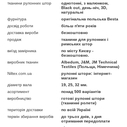
тканини рулонних штор
однотонні, з малюнком,
Black out, день-ніч, 3D,
натуральні
фурнітура
оригінальна польська Besta
досвід роботи
більш п'яти років
доставка вироби
безкоштовно
продаж
тканини для рулонних і
римських штор
виїзд замірника
по місту Києву -
безкоштовно.
виробник тканин
Albedum, J&M, JM Technical
Textiles (Польща, Німеччина)
Niltex.com.ua
рулонні штори: інтернет-
магазин
діаметр вала
19, 25, 32 мм.
асортимент
понад 500 варіантів
виробництво
готові рулонні штори
(тканинні ролети)
територія доставки
по всій Україні
термін збирання виробів
до трьох днів, з дня
отримання передоплати