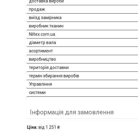
доставка вироби
продаж
виїзд замірника
виробник тканин
Niltex.com.ua
діаметр вала
асортимент
виробництво
територія доставки
термін збирання виробів
Управління
системи
Інформація для замовлення
Ціна:
від 1 251 ₴