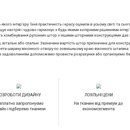
кого інтер'єру. Їхня практичність і красу оцінили в усьому світі та сьо
ує настрій і чудово гармонує з будь-якими колірними рішеннями інтер'
ість комбінування рулонних штор з іншими шторними конструкціями дає
, вітальні або спальні
.
Зазначена вартість штор призначена для констру
ряти ширину віконного отвору по зовнішньому краю віконного штапика 
із задоволенням допоможемо провести розрахунки або організуємо без
ОЗРОБОТИ ДИЗАЙНУ
ЛОЯЛЬНІ ЦЕНИ
зплатно запропонуємо
На тканині від преміум до
айн і підберемо тканини
економсегмента