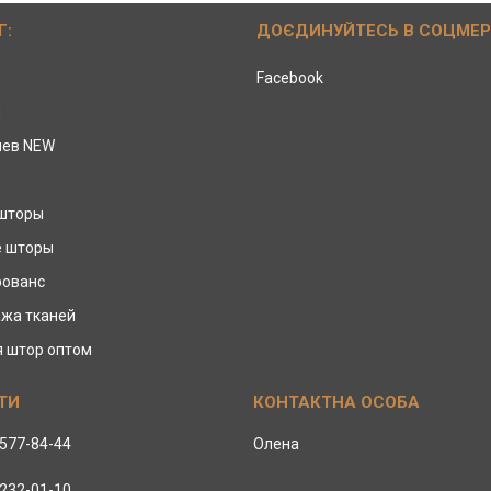
Г:
ДОЄДИНУЙТЕСЬ В СОЦМЕ
Facebook
ы
иев NEW
 шторы
е шторы
рованс
жа тканей
я штор оптом
 577-84-44
Олена
 232-01-10