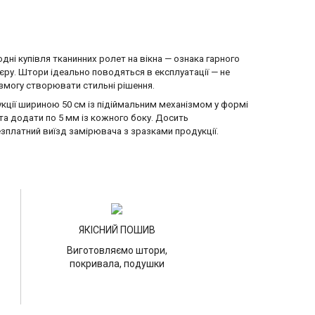
годні купівля тканинних ролет на вікна — ознака гарного
єру. Штори ідеально поводяться в експлуатації — не
 змогу створювати стильні рішення.
кції шириною 50 см із підіймальним механізмом у формі
та додати по 5 мм із кожного боку. Досить
платний виїзд замірювача з зразками продукції.
ЯКІСНИЙ ПОШИВ
Виготовляємо штори,
покривала, подушки