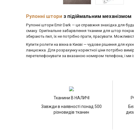
Рулонні штори
з підіймальним механізмом
Рулонні штори Emir Dark — це справжня знахідка для будь-я
смаку. Оригінальне забарвлення тканини для штор покращ
збирають пил, їх не потрібно прати, прасувати. Можлив
Купити ролети на вікна в Києві
— чудове рішення для кухні
ланцюжка. Для розрахунку коректної ціни потрібно вимі
перетелефонувати за вказаною номером телефона, і ми 
Тканини В НАЛИЧІ
Р
Завжди в наявності понад 500
Бе
різновидів тканин
диз