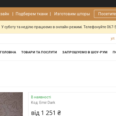
изайн |
Подберем ткани | Изготовим шторы
Посетит
У суботу та неділю працюємо в онлайн-режимі. Телефонуйте 067-
ул.
ГОЛОВНА
ТОВАРИ ТА ПОСЛУГИ
ЗАПРОШУЄМО В ШОУ-РУМ
П
В наявності
Код:
Emir Dark
від
1 251 ₴