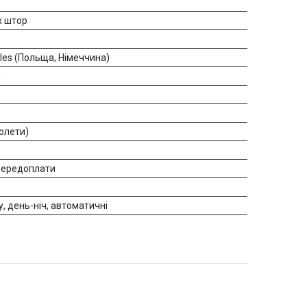
х штор
iles (Польща, Німеччина)
н
ролети)
 передоплати
у, день-ніч, автоматичні