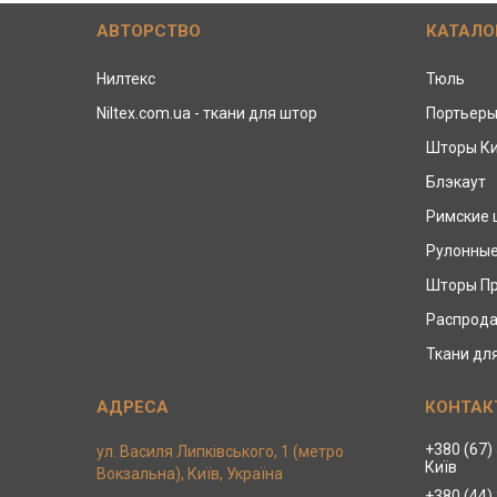
АВТОРСТВО
КАТАЛО
Нилтекс
Тюль
Niltex.com.ua - ткани для штор
Портьер
Шторы К
Блэкаут
Римские
Рулонны
Шторы П
Распрода
Ткани дл
+380 (67)
ул. Василя Липківського, 1 (метро
Київ
Вокзальна), Київ, Україна
+380 (44)