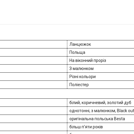
Ланцюжок
Польща
На віконний проріз
З малюнком
Різні кольори
Поліестер
білий, коричневий, золотий дуб
однотонні, з малюнком, Black out
оригінальна польська Besta
більш п'яти років