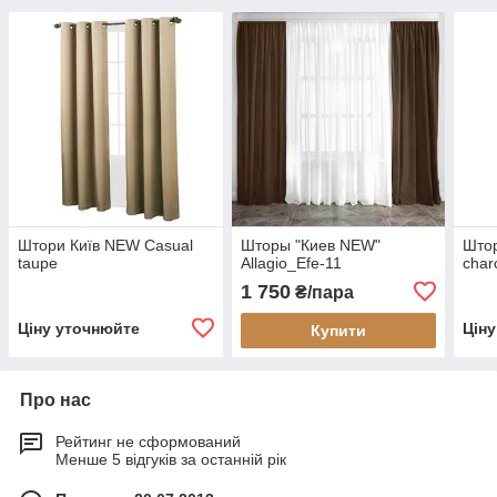
Штори Київ NEW Casual
Шторы "Киев NEW"
Штор
taupe
Allagio_Efe-11
char
1 750
₴/пара
Ціну уточнюйте
Цін
Купити
Про нас
Рейтинг не сформований
Менше 5 відгуків за останній рік