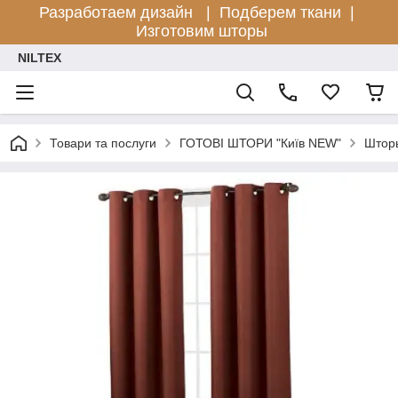
Разработаем дизайн |
Подберем ткани |
Изготовим шторы
NILTEX
Товари та послуги
ГОТОВІ ШТОРИ "Київ NEW"
Шторы