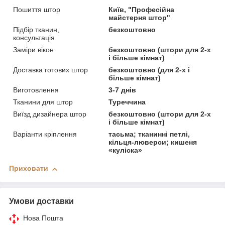
Пошиття штор
Київ, "Професійна
майстерня штор"
Підбір тканин,
безкоштовно
консультація
Заміри вікон
безкоштовно (штори для 2-х
і більше кімнат)
Доставка готових штор
безкоштовно (для 2-х і
більше кімнат)
Виготовлення
3-7 днів
Тканини для штор
Туреччина
Виїзд дизайнера штор
безкоштовно (штори для 2-х
і більше кімнат)
Варіанти кріплення
тасьма; тканинні петлі,
кільця-люверси; кишеня
«куліска»
Приховати
Умови доставки
Нова Пошта