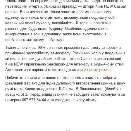
Часом навіть на перший погляд звичайна деталь здатна повністю
перетворити інтер'єр. Яскравий приклад — Штори Київ
NEW
Casual
paprika
. Вони яскраві не тільки завдяки своєму насиченому
відтінку, але також елегантному дизайну, який поєднав у собі
класичний лиск і сучасну лаконічність. Штори — практичне
рішення для будь-якого будинку. Особливо вдалим є їхнє
використання в зоні відпочинку, адже вони виготовлені з
особливого матеріалу — блекаут.
Тканина поглинає 99% сонячних променів і дає змогу створити в
приміщенні заспокійливу атмосферу. Розкішний колір у поєднанні з
мінімалістичним дизайном роблять штори
Casual
paprika колекції
Київ
NEW
справжньою знахідкою для інтер'єру в будь-якому стилі.
Альтернативні варіанти можете подивитися
у цьому розділі
.
Побачити тканини для пошиття штор своїми очима та вибрати
ідеальний варіант для індивідуального виготовлення можна в шоу-
румі міста Києва за адресою: Київ, ул. В Ліпковського, (білий ул.
Урецького) 1. Перед відвідуванням не забудьте зателефонувати за
номером
067-577-84-44
для узгодження часу візиту.