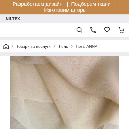
Разработаем дизайн |
Подберем ткани |
Изготовим шторы
NILTEX
Товари та послуги
Тюль
Тюль ANNA