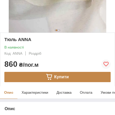
Тюль ANNA
В наявності
Код: ANNA
Роздріб
860
₴/пог.м
Купити
Опис
Характеристики
Доставка
Оплата
Умови п
Опис