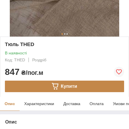
Тюль THED
В наявності
Код: THED
Роздріб
847
₴/пог.м
Купити
Опис
Характеристики
Доставка
Оплата
Умови п
Опис