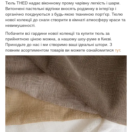
Тюль THED надає віконному прому чарівну легкість і шарм.
Витончені пастельні відтінки вносять родзинку в інтер'єр і
органічно поєднуються з будь-якою тканиною порт'єр. Тюлю
нової колекції до снаги створити в кімнаті атмосферу краси та
невимушеності.
Побачити всі гардини нової колекції та купити тюль за
прийнятною ціною можна, а нашому шоу-руме в Києві.
Приходьте до нас і ми створимо ваші ідеальні штори. З
повним асортиментом товарів ви можете ознайомитися
тут
.