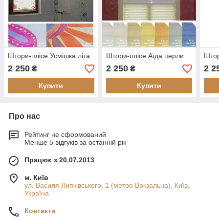
Штори-плісе Усмішка літа
Штори-плісе Аїда перли
Штор
2 250
2 250
2 2
₴
₴
Купити
Купити
Про нас
Рейтинг не сформований
Менше 5 відгуків за останній рік
Працює з 20.07.2013
м. Київ
ул. Василя Липківського, 1 (метро Вокзальна), Київ,
Україна
Контакти