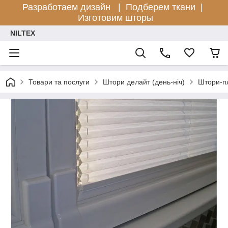
Разработаем дизайн |
Подберем ткани |
Изготовим шторы
NILTEX
Товари та послуги
Штори делайт (день-ніч)
Штори-п