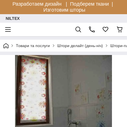
Разработаем дизайн |
Подберем ткани |
Изготовим шторы
NILTEX
Товари та послуги
Штори делайт (день-ніч)
Штори-п