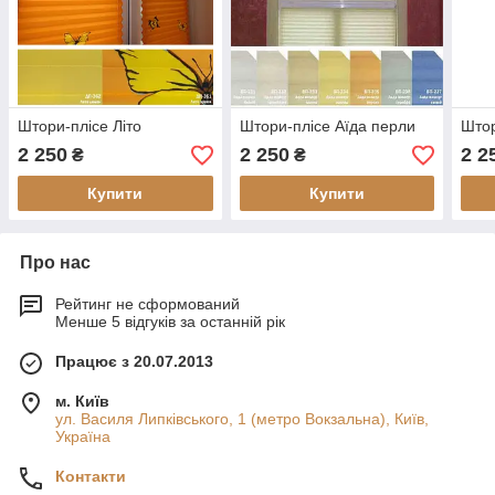
Штори-плісе Літо
Штори-плісе Аїда перли
Штор
2 250
2 250
2 2
₴
₴
Купити
Купити
Про нас
Рейтинг не сформований
Менше 5 відгуків за останній рік
Працює з 20.07.2013
м. Київ
ул. Василя Липківського, 1 (метро Вокзальна), Київ,
Україна
Контакти