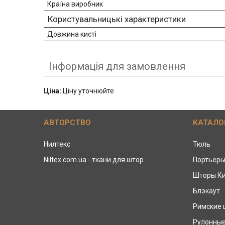
Країна виробник
Користувальницькі характеристики
Довжина кисті
Інформація для замовлення
Ціна:
Ціну уточнюйте
АВТОРСТВО
КАТАЛО
Нилтекс
Тюль
Niltex.com.ua - ткани для штор
Портьер
Шторы К
Блэкаут
Римские
Рулонны