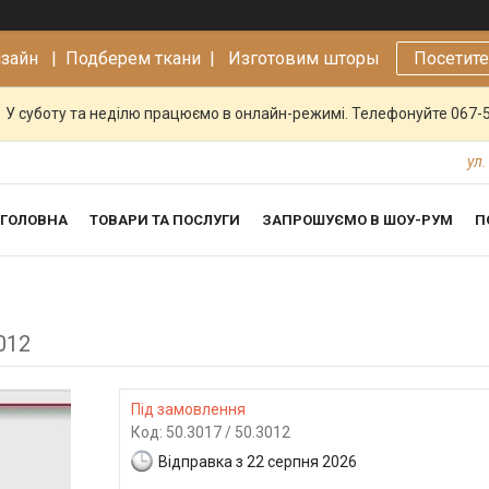
изайн |
Подберем ткани | Изготовим шторы
Посетит
У суботу та неділю працюємо в онлайн-режимі. Телефонуйте 067-
ул.
ГОЛОВНА
ТОВАРИ ТА ПОСЛУГИ
ЗАПРОШУЄМО В ШОУ-РУМ
П
012
Під замовлення
Код:
50.3017 / 50.3012
Відправка з 22 серпня 2026