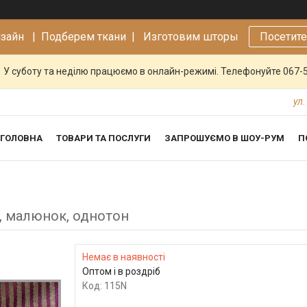
изайн |
Подберем ткани | Изготовим шторы
Посетит
У суботу та неділю працюємо в онлайн-режимі. Телефонуйте 067-
ул.
ГОЛОВНА
ТОВАРИ ТА ПОСЛУГИ
ЗАПРОШУЄМО В ШОУ-РУМ
П
, малюнок, однотон
Немає в наявності
Оптом і в роздріб
Код:
115N