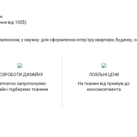
н.
ння від 100$).
алюнком, у смужку: для оформлення інтер'єру квартири, будинку, оф
ОЗРОБОТИ ДИЗАЙНУ
ЛОЯЛЬНІ ЦЕНИ
зплатно запропонуємо
На тканині від преміум до
айн і підберемо тканини
економсегмента