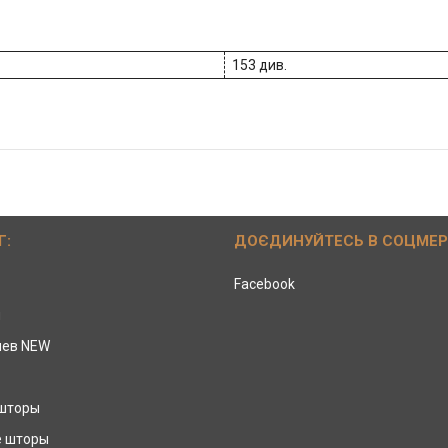
153 див.
Г:
ДОЄДИНУЙТЕСЬ В СОЦМЕ
Facebook
ы
иев NEW
 шторы
е шторы