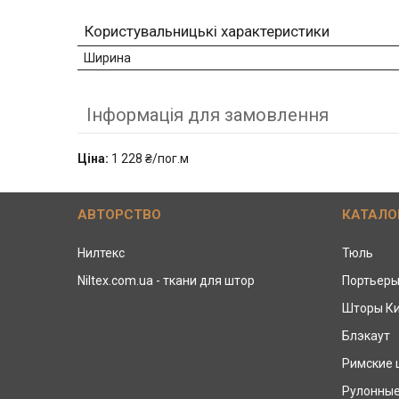
Користувальницькі характеристики
Ширина
Інформація для замовлення
Ціна:
1 228 ₴/пог.м
АВТОРСТВО
КАТАЛО
Нилтекс
Тюль
Niltex.com.ua - ткани для штор
Портьер
Шторы К
Блэкаут
Римские
Рулонны