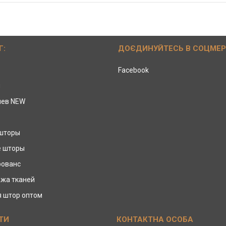
Г:
ДОЄДИНУЙТЕСЬ В СОЦМЕ
Facebook
ы
иев NEW
 шторы
е шторы
рованс
жа тканей
я штор оптом