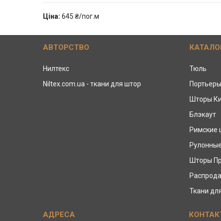
Ціна:
645 ₴/пог.м
АВТОРСТВО
КАТАЛО
Нилтекс
Тюль
Niltex.com.ua - ткани для штор
Портьер
Шторы К
Блэкаут
Римские
Рулонны
Шторы П
Распрода
Ткани дл