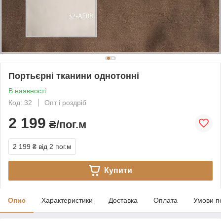
Портьєрні тканини однотонні
В наявності
Код: 32
Опт і роздріб
2 199
₴/пог.м
2 199 ₴
від 2 пог.м
Купити
Опис
Характеристики
Доставка
Оплата
Умови п