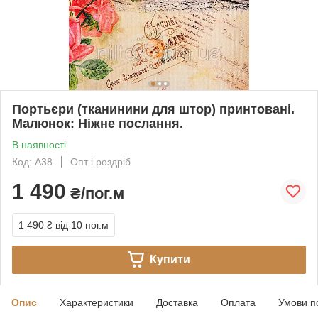
Портьєри (тканинини для штор) принтовані.
Малюнок: Ніжне послання.
В наявності
Код: A38
Опт і роздріб
1 490
₴/пог.м
1 490 ₴
від 10 пог.м
Купити
Опис
Характеристики
Доставка
Оплата
Умови п