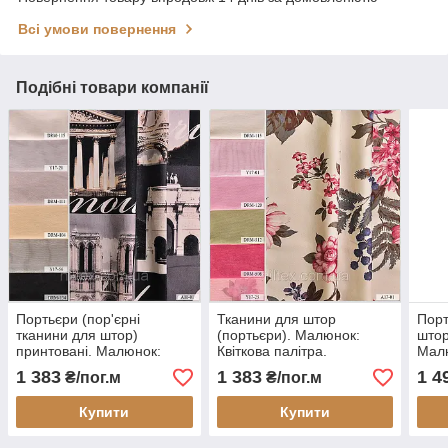
Всі умови повернення
Подібні товари компанії
Портьєри (пор'єрні
Тканини для штор
Порт
тканини для штор)
(портьєри). Малюнок:
штор
принтовані. Малюнок:
Квіткова палітра.
Малю
пам'ятки міст.
Малиновий захід.
1 383
1 383
1 4
₴/пог.м
₴/пог.м
Купити
Купити