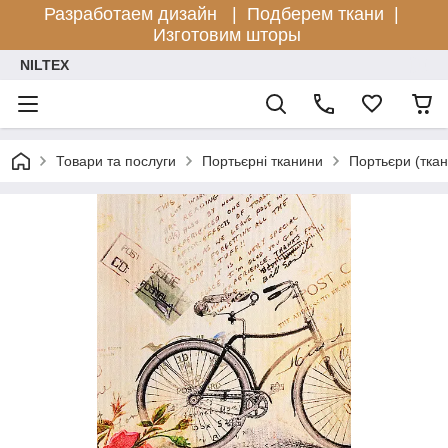
Разработаем дизайн |
Подберем ткани |
Изготовим шторы
NILTEX
Товари та послуги
Портьєрні тканини
Портьєри (тка