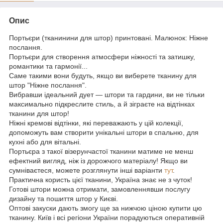
Опис
Портьєри (тканинини для штор) принтовані. Малюнок: Ніжне
послання.
Портьєри для створення атмосфери ніжності та затишку,
романтики та гармонії...
Саме такими вони будуть, якщо ви виберете тканину для
штор "Ніжне послання".
Вибравши ідеальний дует — штори та гардини, ви не тільки
максимально підкреслите стиль, а й зіграєте на відтінках
тканини для штор!
Ніжні кремові відтінки, які переважають у цій колекції,
допоможуть вам створити унікальні штори в спальню, для
кухні або для вітальні.
Портьєра з такої візерунчастої тканини матиме не менш
ефектний вигляд, ніж із дорожчого матеріалу! Якщо ви
сумніваєтеся, можете розглянути інші варіанти
тут
.
Практична користь цієї тканини, Україна знає не з чуток!
Готові штори можна отримати, замовленнявши послугу
дизайну та пошиття штор у Києві.
Оптові закуски дають змогу ще за нижчою ціною купити цю
тканину. Київ і всі регіони України порадуються оперативній