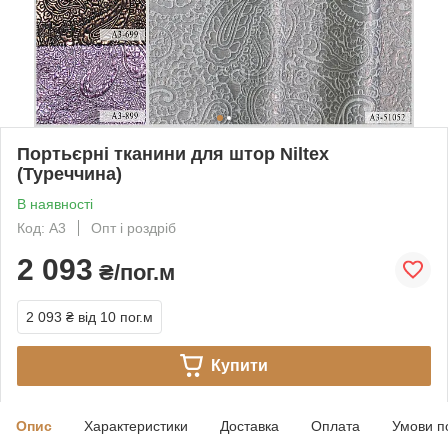
Портьєрні тканини для штор Niltex
(Туреччина)
В наявності
Код: A3
Опт і роздріб
2 093
₴/пог.м
2 093 ₴
від 10 пог.м
Купити
Опис
Характеристики
Доставка
Оплата
Умови п