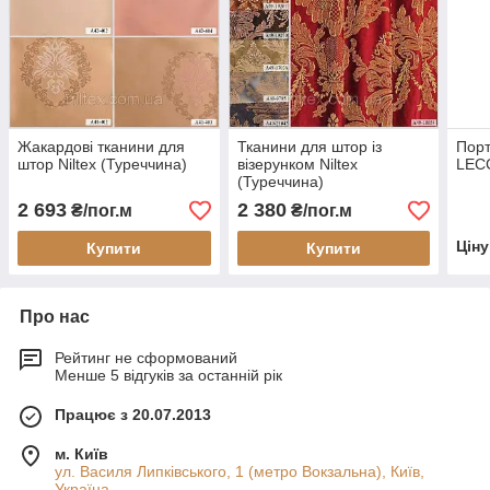
Жакардові тканини для
Тканини для штор із
Порт
штор Niltex (Туреччина)
візерунком Niltex
LEC
(Туреччина)
2 693
2 380
₴/пог.м
₴/пог.м
Цін
Купити
Купити
Про нас
Рейтинг не сформований
Менше 5 відгуків за останній рік
Працює з 20.07.2013
м. Київ
ул. Василя Липківського, 1 (метро Вокзальна), Київ,
Україна