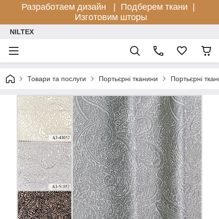
Разработаем дизайн |
Подберем ткани |
Изготовим шторы
NILTEX
Товари та послуги
Портьєрні тканини
Портьєрні ткан