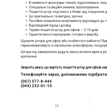
В наявності аксесуари: пензлі, підхоплювачі, тась
Спеціальні та акційні знижки, пропонування.
Пошиття штор «під ключ» у Києві: від створення 
Це оригінально та вигідно, зручно.
Постійне оновлення асортименту відповідно до то
Відповідний підхід і досвід.
Термін пошиття штор для офісів — 2-10 днів.
Гарантія якості матеріалів і готового виробу.
Шукаєте штори для офісу або особистого кабінету? Ви
гармоніюватимуть із загальною атмосферою, поєднув
Штори під замовлення дадуть змогу втілити мрію в реал
кріплення.
Зверніть увагу, що вартість пошиття штор для офісів
на
Телефонуйте зараз, допоможемо підібрати 
(067) 577-8-444
(044) 232-01-10