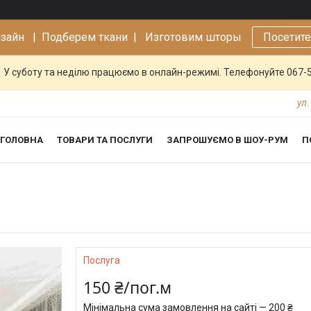
изайн |
Подберем ткани | Изготовим шторы
Посетит
У суботу та неділю працюємо в онлайн-режимі. Телефонуйте 067-
ул.
ГОЛОВНА
ТОВАРИ ТА ПОСЛУГИ
ЗАПРОШУЄМО В ШОУ-РУМ
П
Послуга
150 ₴/пог.м
Мінімальна сума замовлення на сайті — 200 ₴