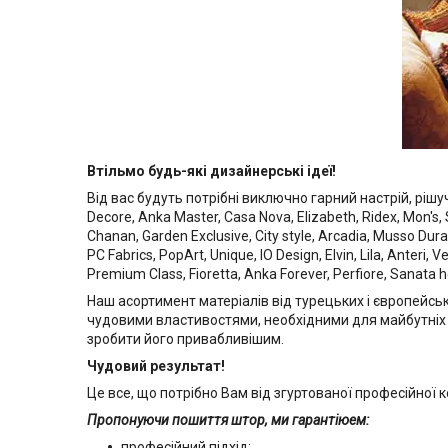
Втільмо будь-які дизайнерські ідеї!
Від вас будуть потрібні виключно гарний настрій, рішу
Decore, Anka Master, Casa Nova, Elizabeth, Ridex, Mon's
Chanan, Garden Exclusive, City style, Arcadia, Musso Dur
PC Fabrics, PopArt, Unique, IO Design, Elvin, Lila, Anteri,
Premium Class, Fioretta, Anka Forever, Perfiore, Sanata ho
Наш асортимент матеріалів від турецьких і європейсь
чудовими властивостями, необхідними для майбутніх шт
зробити його привабливішим.
Чудовий результат!
Це все, що потрібно Вам від згуртованої професійної к
Пропонуючи пошиття штор, ми гарантію
ем:
професійний підхід;