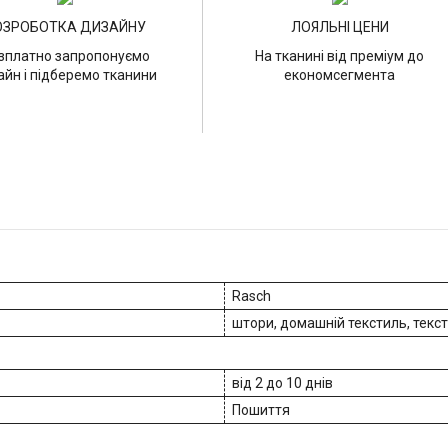
ОЗРОБОТКА ДИЗАЙНУ
ЛОЯЛЬНІ ЦЕНИ
зплатно запропонуємо
На тканині від преміум до
айн і підберемо тканини
економсегмента
Rasch
штори, домашній текстиль, текс
від 2 до 10 днів
Пошиття