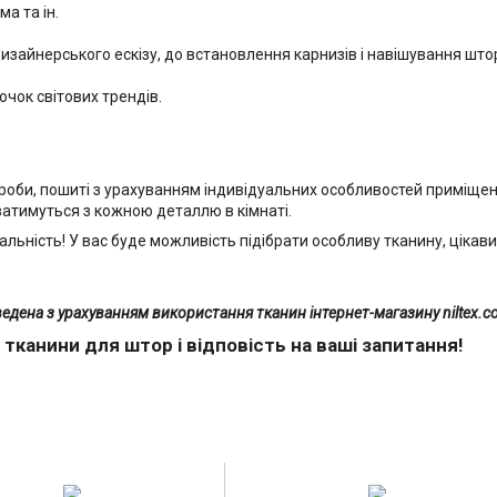
ма та ін.
дизайнерського ескізу, до встановлення карнизів і навішування што
чок світових трендів.
роби, пошиті з урахуванням індивідуальних особливостей приміщення
атимуться з кожною деталлю в кімнаті.
ьність! У вас буде можливість підібрати особливу тканину, цікавий 
ведена
з урахуванням використання тканин інтернет-магазину
niltex.
тканини для штор і відповість на ваші запитання!