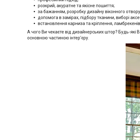
розкрий, акуратне та якісне пошиття;
за бажанням, розробку дизайну віконного отвору
допомога в замірах, підбору тканини, виборі аксе
встановлення карниза та кріплення, ламбрекенів,
А чого Ви чекаєте від дизайнерських штор? Будь-які 
основною частиною інтер'єру.