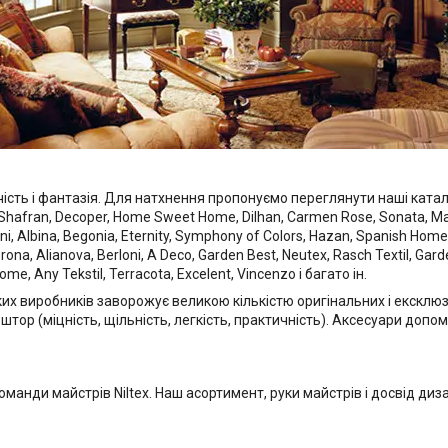
чість і фантазія. Для натхнення пропонуємо переглянути наші каталог
, Shafran, Decoper, Home Sweet Home, Dilhan, Carmen Rose, Sonata, Magi
ani, Albina, Begonia, Eternity, Symphony of Colors, Hazan, Spanish Home
 Verona, Alianova, Berloni, A Deco, Garden Best, Neutex, Rasch Textil, Ga
me, Any Tekstil, Terracota, Excelent, Vincenzo і багато ін.
ких виробників заворожує великою кількістю оригінальних і ексклюз
ор (міцність, щільність, легкість, практичність). Аксесуари допом
оманди майстрів Niltex. Наш асортимент, руки майстрів і досвід ди