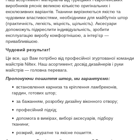
виробників рясніє великою кількістю оригінальних і
ексклюзивних варіантів. Тканини вирізняються якістю та
чудовими властивостями, необхідними для майбутніх штор
(практичність, легкість, міцність, щільність). Аксесуари
допоможуть підкреслити індивідуальність, зробити
експлуатацію виробу комфортнішою, а інтер'єр —
привабливішою.
Чудовий результат!
Це все, що Вам потрібно від професійної згуртованої команди
майстрів Niltex. Наш асортимент, досвід дизайнерів і руки
майстрів — головна перевага.
Пропонуючи пошиття штор, ми гарантуємо:
встановлення карниза та кріплення ламбреконів,
гардин, готових штор;
за бажанням, розробку дизайну віконного отвору;
професійний підхід;
допомога в вимірах, виборі аксесуарів, підбору
тканини;
розкрий, акуратне та якісне пошиття.