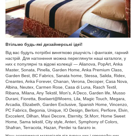
Втільмо будь-які дизайнерські ідеї!
Від вас будуть потрібні винятково рішучість і фантазія, гарний
настрій. Для натхнення можна переглянути наші каталоги, у
них є популярні та відомі колекції — Alianova, PopArt, Anka
Master, Sonata, Pinella, Garden Home, Anka Premium Class,
Garden Best, BC Fabrics, Sanata home, Stessa, Salida, Ridex,
Creantes, Anka Forever, Chanan, Verona, Decoper, Casa Nova,
Albina, Neutex, Carmen Rose, Casa di Luna, Rasch Textil,
Ribana, Milana, Any Tekstil, Mon's, A Deco, Garden life, Musso
Durani, Fioretta, Boelaert@Moens, Lila, Magic Touch, Megara,
Arcadia, Elizabeth, Garden Exclusive, Spanish Home, Vincenzo,
PC Fabrics, Begonia, Unique, IO Design, Berloni, Perfiore, Elvin,
Exccelent, Dilhan, Maxi Decore, Eternity, St.Morr, Home Sweet
Home, Sama tekstil, City style, Anteri, Symphony of Colors,
Shafran, Terracota, Hazan, Perdei та багато ін.
Наш асортимент матеріалів від турецьких і європейських