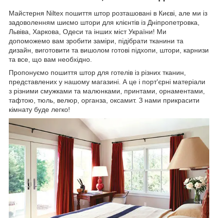
Майстерня Niltex пошиття штор розташовані в Києві, але ми із
задоволенням шиємо штори для клієнтів із Дніпропетровка,
Львіва, Харкова, Одеси та інших міст України! Ми
допоможемо вам зробити заміри, підібрати тканини та
дизайн, виготовити та вишолом готові підхопи, штори, карнизи
та все, що вам необхідно.
Пропонуємо пошиття штор для готелів із різних тканин,
представлених у нашому магазині. А це і порт'єрні матеріали
з різними смужками та малюнками, принтами, орнаментами,
тафтою, тюль, велюр, органза, оксамит. З нами прикрасити
кімнату буде легко!