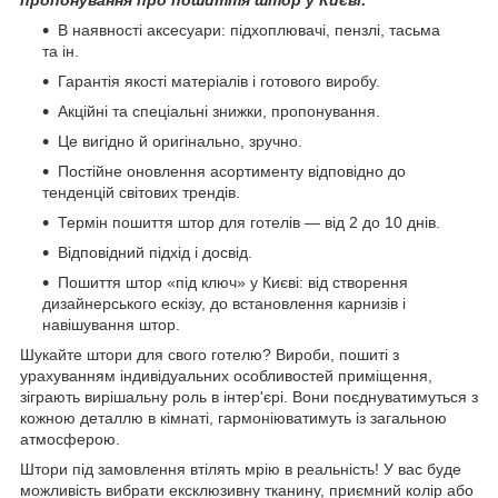
пропонування про пошиття штор у Києві:
В наявності аксесуари: підхоплювачі, пензлі, тасьма
та ін.
Гарантія якості матеріалів і готового виробу.
Акційні та спеціальні знижки, пропонування.
Це вигідно й оригінально, зручно.
Постійне оновлення асортименту відповідно до
тенденцій світових трендів.
Термін пошиття штор для готелів — від 2 до 10 днів.
Відповідний підхід і досвід.
Пошиття штор «під ключ» у Києві: від створення
дизайнерського ескізу, до встановлення карнизів і
навішування штор.
Шукайте штори для свого готелю? Вироби, пошиті з
урахуванням індивідуальних особливостей приміщення,
зіграють вирішальну роль в інтер'єрі. Вони поєднуватимуться з
кожною деталлю в кімнаті, гармоніюватимуть із загальною
атмосферою.
Штори під замовлення втілять мрію в реальність! У вас буде
можливість вибрати ексклюзивну тканину, приємний колір або