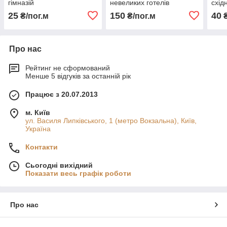
гімназій
невеликих готелів
схід
25
150
40
₴/пог.м
₴/пог.м
₴
Про нас
Рейтинг не сформований
Менше 5 відгуків за останній рік
Працює з 20.07.2013
м. Київ
ул. Василя Липківського, 1 (метро Вокзальна), Київ,
Україна
Контакти
Сьогодні вихідний
Показати весь графік роботи
Про нас