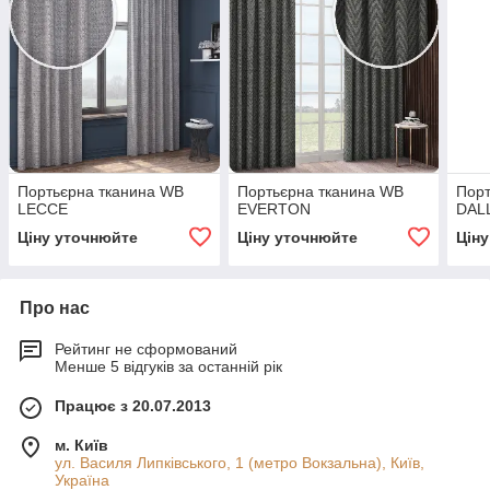
Портьєрна тканина WB
Портьєрна тканина WB
Порт
LECCE
EVERTON
DAL
Ціну уточнюйте
Ціну уточнюйте
Цін
Про нас
Рейтинг не сформований
Менше 5 відгуків за останній рік
Працює з 20.07.2013
м. Київ
ул. Василя Липківського, 1 (метро Вокзальна), Київ,
Україна