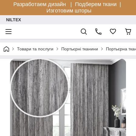
Разработаем дизайн |
Подберем ткани |
Изготовим шторы
NILTEX
Товари та послуги
Портьєрні тканини
Портьєрна тк