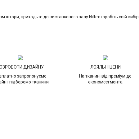
ам штори, приходьте до виставкового залу Niltex і зробіть свій виб
ОЗРОБОТИ ДИЗАЙНУ
ЛОЯЛЬНІ ЦЕНИ
зплатно запропонуємо
На тканині від преміум до
айн і підберемо тканини
економсегмента