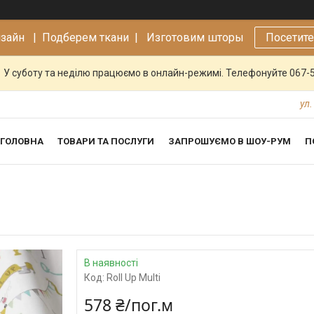
изайн |
Подберем ткани | Изготовим шторы
Посетит
У суботу та неділю працюємо в онлайн-режимі. Телефонуйте 067-
ул.
ГОЛОВНА
ТОВАРИ ТА ПОСЛУГИ
ЗАПРОШУЄМО В ШОУ-РУМ
П
В наявності
Код:
Roll Up Multi
578 ₴/пог.м