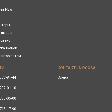
ы
иев NEW
 шторы
е шторы
рованс
жа тканей
я штор оптом
 577-84-44
Олена
 232-01-10
 736-05-00
 715-17-90