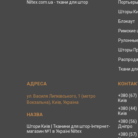
Niltex.com.ua - ткани для штор
Портьер
Шторы К
Блэкаут
Римские
Рулонны
Шторы П
Распрода
Ткани дл
+380 (67)
ул. Василя Липківського, 1 (метро
Київ
Вокзальна), Київ, Україна
+380 (44)
Київ
+380 (56)
Штори Київ | Тканини для штор-Інтернет-
Дніпро
магазин №1 в Україні Niltex
+380 (57)