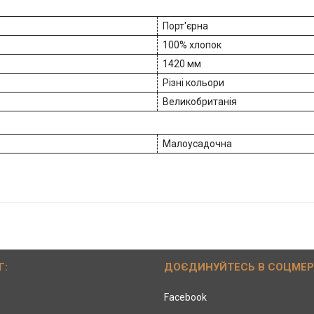
Порт'єрна
100% хлопок
1420 мм
Різні кольори
Великобританія
Малоусадочна
Г:
ДОЄДИНУЙТЕСЬ В СОЦМЕ
Facebook