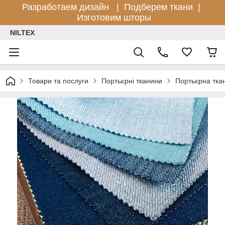
Разработаем дизайн |
Подберем ткани |
Изготовим шторы
NILTEX
Товари та послуги
Портьєрні тканини
Портьєрна тка