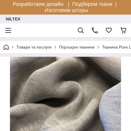
Разработаем дизайн |
Подберем ткани |
Изготовим шторы
NILTEX
Товари та послуги
Портьєрні тканини
Тканина Pure L