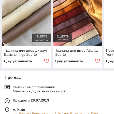
Тканина для штор димаут
Тканина для штор Atlanta
Порт
Basic Linings Suerte
Suerte
York
Ціну уточнюйте
Ціну уточнюйте
Цін
Про нас
Рейтинг не сформований
Менше 5 відгуків за останній рік
Працює з 20.07.2013
м. Київ
ул. Василя Липківського, 1 (метро Вокзальна), Київ,