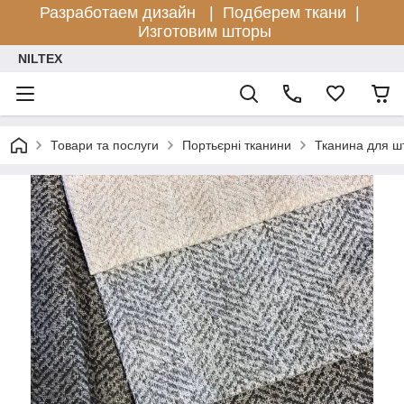
Разработаем дизайн |
Подберем ткани |
Изготовим шторы
NILTEX
Товари та послуги
Портьєрні тканини
Тканина для ш