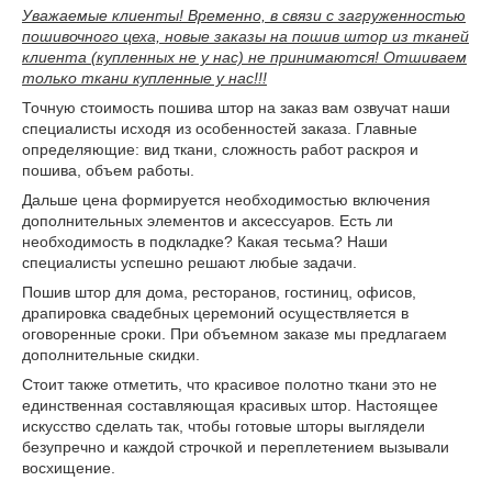
Уважаемые клиенты! Временно, в связи с загруженностью
пошивочного цеха, новые заказы на пошив штор из тканей
клиента (купленных не у нас) не принимаются! Отшиваем
только ткани купленные у нас!!!
Точную стоимость пошива штор на заказ вам озвучат наши
специалисты исходя из особенностей заказа. Главные
определяющие: вид ткани, сложность работ раскроя и
пошива, объем работы.
Дальше цена формируется необходимостью включения
дополнительных элементов и аксессуаров. Есть ли
необходимость в подкладке? Какая тесьма? Наши
специалисты успешно решают любые задачи.
Пошив штор для дома, ресторанов, гостиниц, офисов,
драпировка свадебных церемоний осуществляется в
оговоренные сроки. При объемном заказе мы предлагаем
дополнительные скидки.
Стоит также отметить, что красивое полотно ткани это не
единственная составляющая красивых штор. Настоящее
искусство сделать так, чтобы готовые шторы выглядели
безупречно и каждой строчкой и переплетением вызывали
восхищение.